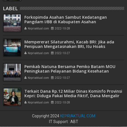
LABEL
Forkopimda Asahan Sambut Kedatangan
Pangdam I/BB di Kabupaten Asahan
Kepriaktual.com
2022-10-28
Mempererat Silaturahmi, Kacab BRI: Jika ada
Penipuan Mengatasnakan BRI, Itu Hoaks
Kepriaktual.com
2022-10-27
Pemkab Natuna Bersama Pemko Batam MOU
Peningkatan Pelayanan Bidang Kesehatan
Kepriaktual.com
2022-10-27
Terkait Dana Rp.12 Miliar Dinas Kominfo Provinsi
Kepri: Diduga Pakai Media Fiktif, Dana Mengalir
ke Pergerakan Aktivis
Kepriaktual.com
2022-10-28
Copyright 2024
KEPRIAKTUAL.COM
IT Support : ABT