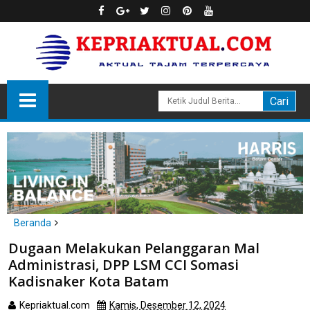
Beranda
Batam
Dugaan Melakukan Pelanggaran Mal
Dugaan Melakukan Pelanggaran Mal Administrasi, DPP LSM CCI
Administrasi, DPP LSM CCI Somasi
Somasi Kadisnaker Kota Batam
Kadisnaker Kota Batam
Kepriaktual.com
Kamis, Desember 12, 2024
Dibaca
kali