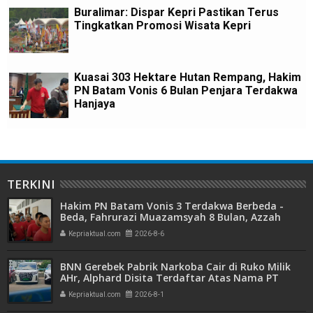
Buralimar: Dispar Kepri Pastikan Terus
Tingkatkan Promosi Wisata Kepri
Kuasai 303 Hektare Hutan Rempang, Hakim
PN Batam Vonis 6 Bulan Penjara Terdakwa
Hanjaya
TERKINI
Hakim PN Batam Vonis 3 Terdakwa Berbeda -
Beda, Fahrurazi Muazamsyah 8 Bulan, Azzah
Azzurah dan Risma Divonis 2 Tahun 6 Bulan
Kepriaktual.com
2026-8-6
BNN Gerebek Pabrik Narkoba Cair di Ruko Milik
AHr, Alphard Disita Terdaftar Atas Nama PT
Mitra Usaha Properti
Kepriaktual.com
2026-8-1