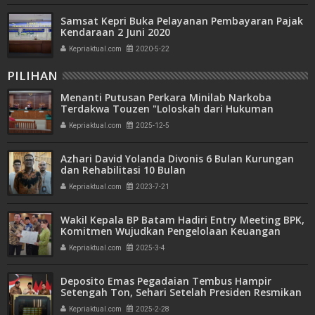
Samsat Kepri Buka Pelayanan Pembayaran Pajak
Kendaraan 2 Juni 2020
Kepriaktual.com
2020-5-22
PILIHAN
Menanti Putusan Perkara Minilab Narkoba
Terdakwa Touzen "Loloskah dari Hukuman
Seumur Hidup atau Mati"
Kepriaktual.com
2025-12-5
Azhari David Yolanda Divonis 6 Bulan Kurungan
dan Rehabilitasi 10 Bulan
Kepriaktual.com
2023-7-21
Wakil Kepala BP Batam Hadiri Entry Meeting BPK,
Komitmen Wujudkan Pengelolaan Keuangan
Transparan dan Akuntabel
Kepriaktual.com
2025-3-4
Deposito Emas Pegadaian Tembus Hampir
Setengah Ton, Sehari Setelah Presiden Resmikan
Bank Emas
Kepriaktual.com
2025-2-28