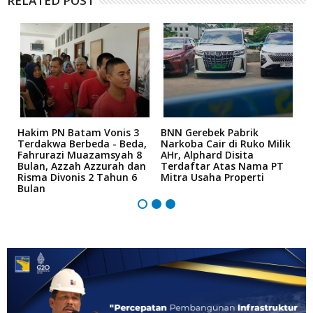
RELATED POST
n
Hakim PN Batam Vonis 3
BNN Gerebek Pabrik
C
Terdakwa Berbeda - Beda,
Narkoba Cair di Ruko Milik
P
Fahrurazi Muazamsyah 8
AHr, Alphard Disita
T
Bulan, Azzah Azzurah dan
Terdaftar Atas Nama PT
T
Risma Divonis 2 Tahun 6
Mitra Usaha Properti
Bulan