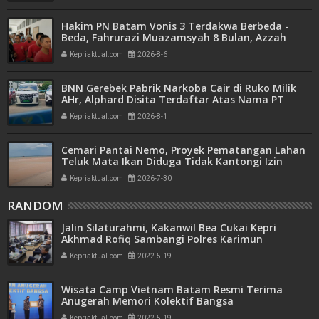
Hakim PN Batam Vonis 3 Terdakwa Berbeda -
Beda, Fahrurazi Muazamsyah 8 Bulan, Azzah
Azzurah dan Risma Divonis 2 Tahun 6 Bulan
Kepriaktual.com
2026-8-6
BNN Gerebek Pabrik Narkoba Cair di Ruko Milik
AHr, Alphard Disita Terdaftar Atas Nama PT
Mitra Usaha Properti
Kepriaktual.com
2026-8-1
Cemari Pantai Nemo, Proyek Pematangan Lahan
Teluk Mata Ikan Diduga Tidak Kantongi Izin
Amdal
Kepriaktual.com
2026-7-30
RANDOM
Jalin Silaturahmi, Kakanwil Bea Cukai Kepri
Akhmad Rofiq Sambangi Polres Karimun
Kepriaktual.com
2022-5-19
Wisata Camp Vietnam Batam Resmi Terima
Anugerah Memori Kolektif Bangsa
Kepriaktual.com
2022-5-19