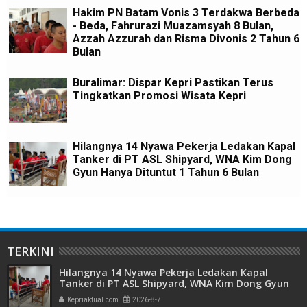
Hakim PN Batam Vonis 3 Terdakwa Berbeda
- Beda, Fahrurazi Muazamsyah 8 Bulan,
Azzah Azzurah dan Risma Divonis 2 Tahun 6
Bulan
Buralimar: Dispar Kepri Pastikan Terus
Tingkatkan Promosi Wisata Kepri
Hilangnya 14 Nyawa Pekerja Ledakan Kapal
Tanker di PT ASL Shipyard, WNA Kim Dong
Gyun Hanya Dituntut 1 Tahun 6 Bulan
TERKINI
Hilangnya 14 Nyawa Pekerja Ledakan Kapal
Tanker di PT ASL Shipyard, WNA Kim Dong Gyun
Hanya Dituntut 1 Tahun 6 Bulan
Kepriaktual.com
2026-8-7