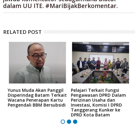
dalam UU ITE. #MariBijakBerkomentar.
RELATED POST
Yunus Muda Akan Panggil
Pelajari Terkait Fungsi
S
Disperindag Batam Terkait
Pengawasan DPRD Dalam
T
Wacana Penerapan Kartu
Perizinan Usaha dan
M
Pengendali BBM Bersubsidi
Investasi, Komisi I DPRD
2
Tanggerang Kunker ke
M
DPRD Kota Batam
I