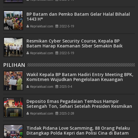
BP Batam dan Pemko Batam Gelar Halal Bihalal
1443 H*
Kepriaktual.com
2022-5-19
Resmikan Cyber Security Course, Kepala BP
Batam Harap Keamanan Siber Semakin Baik
Kepriaktual.com
2022-5-19
PILIHAN
Wakil Kepala BP Batam Hadiri Entry Meeting BPK,
Komitmen Wujudkan Pengelolaan Keuangan
Transparan dan Akuntabel
Kepriaktual.com
2025-3-4
Deposito Emas Pegadaian Tembus Hampir
Setengah Ton, Sehari Setelah Presiden Resmikan
Bank Emas
Kepriaktual.com
2025-2-28
Tindak Pidana Love Scamming, 88 Orang Pelaku
Ditangkap Polda Kepri dan Polisi Cina di Batam