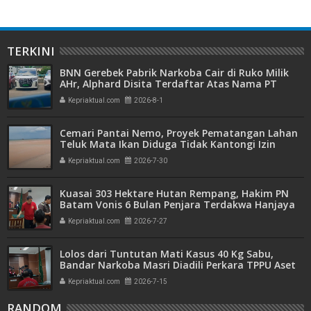
TERKINI
BNN Gerebek Pabrik Narkoba Cair di Ruko Milik
AHr, Alphard Disita Terdaftar Atas Nama PT
Mitra Usaha Properti
Kepriaktual.com
2026-8-1
Cemari Pantai Nemo, Proyek Pematangan Lahan
Teluk Mata Ikan Diduga Tidak Kantongi Izin
Amdal
Kepriaktual.com
2026-7-30
Kuasai 303 Hektare Hutan Rempang, Hakim PN
Batam Vonis 6 Bulan Penjara Terdakwa Hanjaya
Kepriaktual.com
2026-7-27
Lolos dari Tuntutan Mati Kasus 40 Kg Sabu,
Bandar Narkoba Masri Diadili Perkara TPPU Aset
Miliaran
Kepriaktual.com
2026-7-15
RANDOM