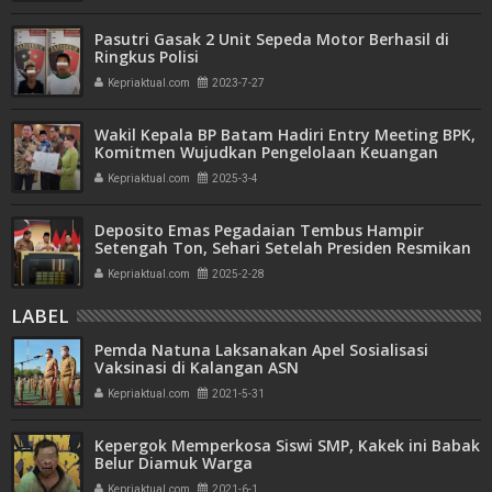
Pasutri Gasak 2 Unit Sepeda Motor Berhasil di
Ringkus Polisi
Kepriaktual.com
2023-7-27
Wakil Kepala BP Batam Hadiri Entry Meeting BPK,
Komitmen Wujudkan Pengelolaan Keuangan
Transparan dan Akuntabel
Kepriaktual.com
2025-3-4
Deposito Emas Pegadaian Tembus Hampir
Setengah Ton, Sehari Setelah Presiden Resmikan
Bank Emas
Kepriaktual.com
2025-2-28
LABEL
Pemda Natuna Laksanakan Apel Sosialisasi
Vaksinasi di Kalangan ASN
Kepriaktual.com
2021-5-31
Kepergok Memperkosa Siswi SMP, Kakek ini Babak
Belur Diamuk Warga
Kepriaktual.com
2021-6-1