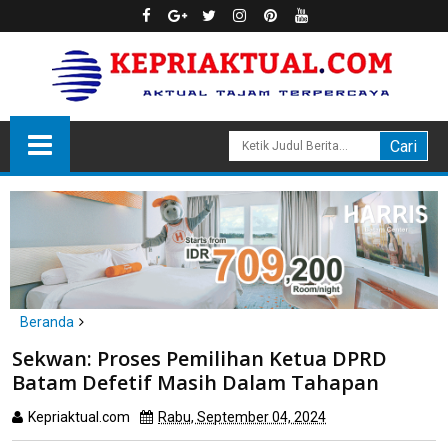
Beranda
politik
Sekwan: Proses Pemilihan Ketua DPRD
Sekwan: Proses Pemilihan Ketua DPRD Batam Defetif Masih
Batam Defetif Masih Dalam Tahapan
Dalam Tahapan
Kepriaktual.com
Rabu, September 04, 2024
Dibaca
kali