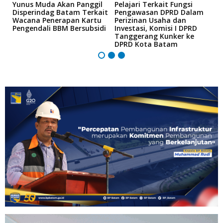
Yunus Muda Akan Panggil
Pelajari Terkait Fungsi
S
Disperindag Batam Terkait
Pengawasan DPRD Dalam
T
Wacana Penerapan Kartu
Perizinan Usaha dan
M
Pengendali BBM Bersubsidi
Investasi, Komisi I DPRD
2
Tanggerang Kunker ke
M
DPRD Kota Batam
I