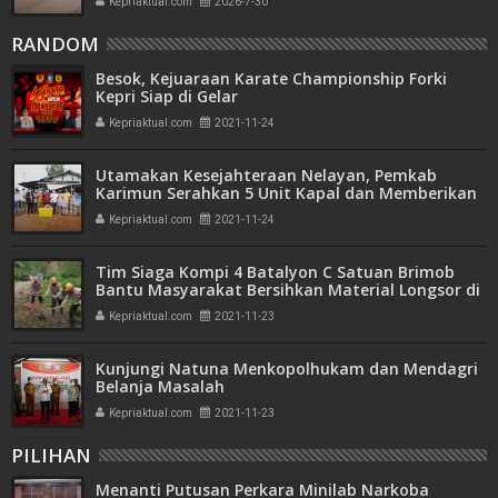
Kepriaktual.com
2026-7-30
RANDOM
Besok, Kejuaraan Karate Championship Forki
Kepri Siap di Gelar
Kepriaktual.com
2021-11-24
Utamakan Kesejahteraan Nelayan, Pemkab
Karimun Serahkan 5 Unit Kapal dan Memberikan
BPJS Ketenagakerjaan
Kepriaktual.com
2021-11-24
Tim Siaga Kompi 4 Batalyon C Satuan Brimob
Bantu Masyarakat Bersihkan Material Longsor di
Pantan Cuaca
Kepriaktual.com
2021-11-23
Kunjungi Natuna Menkopolhukam dan Mendagri
Belanja Masalah
Kepriaktual.com
2021-11-23
PILIHAN
Menanti Putusan Perkara Minilab Narkoba