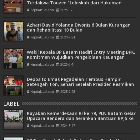
Terdakwa Touzen "Loloskah dari Hukuman
Seumur Hidup atau Mati"
Kepriaktual.com
2025-12-5
Azhari David Yolanda Divonis 6 Bulan Kurungan
dan Rehabilitasi 10 Bulan
Kepriaktual.com
2023-7-21
Wakil Kepala BP Batam Hadiri Entry Meeting BPK,
Komitmen Wujudkan Pengelolaan Keuangan
Transparan dan Akuntabel
Kepriaktual.com
2025-3-4
Deposito Emas Pegadaian Tembus Hampir
Setengah Ton, Sehari Setelah Presiden Resmikan
Bank Emas
Kepriaktual.com
2025-2-28
LABEL
Rayakan Kemerdekaan RI ke-79, PLN Batam Gelar
Upacara Bendera dan Serahkan Bantuan BPJS ke
Masyarakat
Kepriaktual.com
2024-8-17