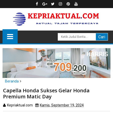
Beranda
Batam
Capella Honda Sukses Gelar Honda Premium Matic Day
Capella Honda Sukses Gelar Honda
Premium Matic Day
Kepriaktual.com
Kamis, September 19, 2024
Dibaca
kali