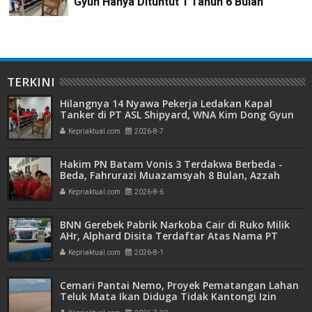
Gyun Hanya Dituntut 1 Tahun 6 Bulan
TERKINI
Hilangnya 14 Nyawa Pekerja Ledakan Kapal
Tanker di PT ASL Shipyard, WNA Kim Dong Gyun
Hanya Dituntut 1 Tahun 6 Bulan
Kepriaktual.com
2026-8-7
Hakim PN Batam Vonis 3 Terdakwa Berbeda -
Beda, Fahrurazi Muazamsyah 8 Bulan, Azzah
Azzurah dan Risma Divonis 2 Tahun 6 Bulan
Kepriaktual.com
2026-8-6
BNN Gerebek Pabrik Narkoba Cair di Ruko Milik
AHr, Alphard Disita Terdaftar Atas Nama PT
Mitra Usaha Properti
Kepriaktual.com
2026-8-1
Cemari Pantai Nemo, Proyek Pematangan Lahan
Teluk Mata Ikan Diduga Tidak Kantongi Izin
Amdal