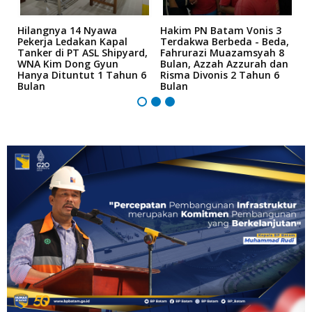
Hilangnya 14 Nyawa
Hakim PN Batam Vonis 3
B
r
Pekerja Ledakan Kapal
Terdakwa Berbeda - Beda,
N
Tanker di PT ASL Shipyard,
Fahrurazi Muazamsyah 8
A
an
WNA Kim Dong Gyun
Bulan, Azzah Azzurah dan
T
Hanya Dituntut 1 Tahun 6
Risma Divonis 2 Tahun 6
M
Bulan
Bulan