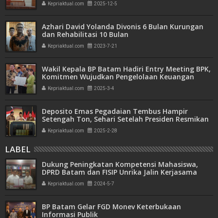
Kepriaktual.com
2025-12-5
Azhari David Yolanda Divonis 6 Bulan Kurungan
dan Rehabilitasi 10 Bulan
Kepriaktual.com
2023-7-21
Wakil Kepala BP Batam Hadiri Entry Meeting BPK,
Komitmen Wujudkan Pengelolaan Keuangan
Transparan dan Akuntabel
Kepriaktual.com
2025-3-4
Deposito Emas Pegadaian Tembus Hampir
Setengah Ton, Sehari Setelah Presiden Resmikan
Bank Emas
Kepriaktual.com
2025-2-28
LABEL
Dukung Peningkatan Kompetensi Mahasiswa,
DPRD Batam dan FISIP Unrika Jalin Kerjasama
Kepriaktual.com
2024-5-7
BP Batam Gelar FGD Monev Keterbukaan
Informasi Publik