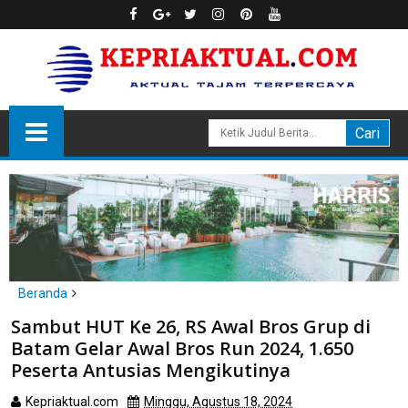
Beranda
Batam
Sambut HUT Ke 26, RS Awal Bros Grup di
Sambut HUT Ke 26, RS Awal Bros Grup di Batam Gelar Awal Bros
Batam Gelar Awal Bros Run 2024, 1.650
Run 2024, 1.650 Peserta Antusias Mengikutinya
Peserta Antusias Mengikutinya
Kepriaktual.com
Minggu, Agustus 18, 2024
Dibaca
kali