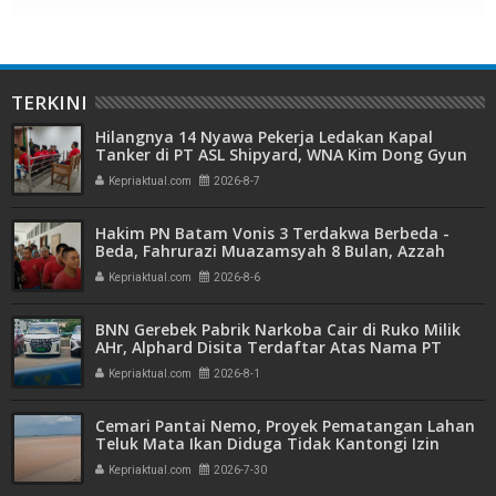
TERKINI
Hilangnya 14 Nyawa Pekerja Ledakan Kapal
Tanker di PT ASL Shipyard, WNA Kim Dong Gyun
Hanya Dituntut 1 Tahun 6 Bulan
Kepriaktual.com
2026-8-7
Hakim PN Batam Vonis 3 Terdakwa Berbeda -
Beda, Fahrurazi Muazamsyah 8 Bulan, Azzah
Azzurah dan Risma Divonis 2 Tahun 6 Bulan
Kepriaktual.com
2026-8-6
BNN Gerebek Pabrik Narkoba Cair di Ruko Milik
AHr, Alphard Disita Terdaftar Atas Nama PT
Mitra Usaha Properti
Kepriaktual.com
2026-8-1
Cemari Pantai Nemo, Proyek Pematangan Lahan
Teluk Mata Ikan Diduga Tidak Kantongi Izin
Amdal
Kepriaktual.com
2026-7-30