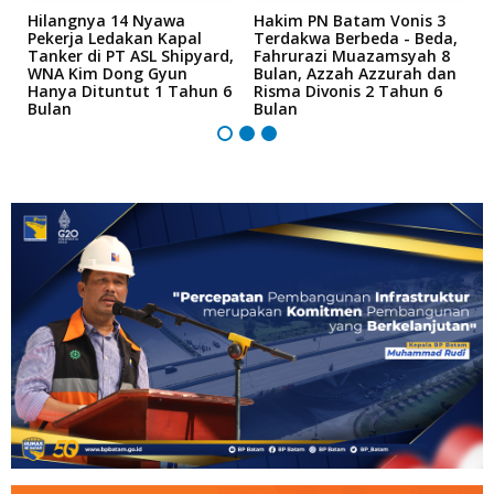
Hilangnya 14 Nyawa
Hakim PN Batam Vonis 3
B
r
Pekerja Ledakan Kapal
Terdakwa Berbeda - Beda,
N
Tanker di PT ASL Shipyard,
Fahrurazi Muazamsyah 8
A
an
WNA Kim Dong Gyun
Bulan, Azzah Azzurah dan
T
Hanya Dituntut 1 Tahun 6
Risma Divonis 2 Tahun 6
M
Bulan
Bulan