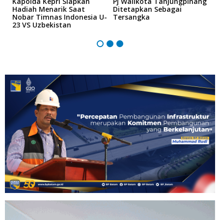
Kapolda Kepri Siapkan
Pj Walikota Tanjungpinang
M
Hadiah Menarik Saat
Ditetapkan Sebagai
P
Nobar Timnas Indonesia U-
Tersangka
I
23 VS Uzbekistan
A
B