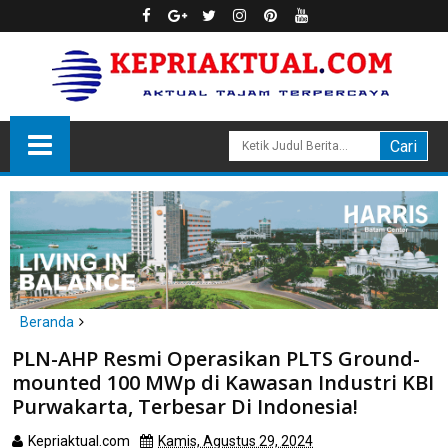
Beranda
Bintan
PLN-AHP Resmi Operasikan PLTS Ground-
PLN-AHP Resmi Operasikan PLTS Ground-mounted 100 MWp di
mounted 100 MWp di Kawasan Industri KBI
Kawasan Industri KBI Purwakarta, Terbesar Di Indonesia!
Purwakarta, Terbesar Di Indonesia!
Kepriaktual.com
Kamis, Agustus 29, 2024
Dibaca
kali