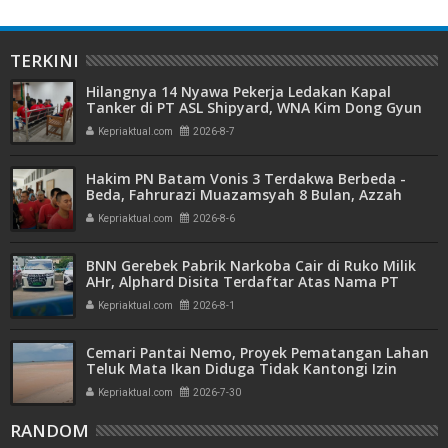
TERKINI
Hilangnya 14 Nyawa Pekerja Ledakan Kapal
Tanker di PT ASL Shipyard, WNA Kim Dong Gyun
Hanya Dituntut 1 Tahun 6 Bulan
Kepriaktual.com
2026-8-7
Hakim PN Batam Vonis 3 Terdakwa Berbeda -
Beda, Fahrurazi Muazamsyah 8 Bulan, Azzah
Azzurah dan Risma Divonis 2 Tahun 6 Bulan
Kepriaktual.com
2026-8-6
BNN Gerebek Pabrik Narkoba Cair di Ruko Milik
AHr, Alphard Disita Terdaftar Atas Nama PT
Mitra Usaha Properti
Kepriaktual.com
2026-8-1
Cemari Pantai Nemo, Proyek Pematangan Lahan
Teluk Mata Ikan Diduga Tidak Kantongi Izin
Amdal
Kepriaktual.com
2026-7-30
RANDOM