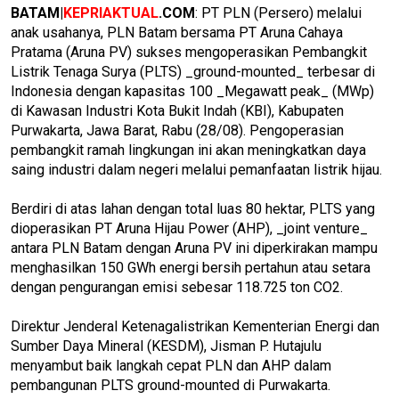
BATAM|
KEPRIAKTUAL
.COM
: PT PLN (Persero) melalui
anak usahanya, PLN Batam bersama PT Aruna Cahaya
Pratama (Aruna PV) sukses mengoperasikan Pembangkit
Listrik Tenaga Surya (PLTS) _ground-mounted_ terbesar di
Indonesia dengan kapasitas 100 _Megawatt peak_ (MWp)
di Kawasan Industri Kota Bukit Indah (KBI), Kabupaten
Purwakarta, Jawa Barat, Rabu (28/08). Pengoperasian
pembangkit ramah lingkungan ini akan meningkatkan daya
saing industri dalam negeri melalui pemanfaatan listrik hijau.
Berdiri di atas lahan dengan total luas 80 hektar, PLTS yang
dioperasikan PT Aruna Hijau Power (AHP), _joint venture_
antara PLN Batam dengan Aruna PV ini diperkirakan mampu
menghasilkan 150 GWh energi bersih pertahun atau setara
dengan pengurangan emisi sebesar 118.725 ton CO2.
Direktur Jenderal Ketenagalistrikan Kementerian Energi dan
Sumber Daya Mineral (KESDM), Jisman P. Hutajulu
menyambut baik langkah cepat PLN dan AHP dalam
pembangunan PLTS ground-mounted di Purwakarta.