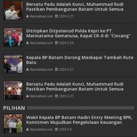
Bersatu Padu Adalah Kunci, Muhammad Rudi
Pastikan Pembangunan Batam Untuk Semua
Kepriaktual.com
2024-2-27
Dititipkan Ditpolairud Polda Kepri ke PT.
Marinatama Gemanusa, Kapal CR-6 di "Cincang"
Kepriaktual.com
2024-2-26
Kepala BP Batam Dorong Maskapai Tambah Rute
Baru
Kepriaktual.com
2024-2-27
Bersatu Padu Adalah Kunci, Muhammad Rudi
Pastikan Pembangunan Batam Untuk Semua
Kepriaktual.com
2024-2-27
PILIHAN
Wakil Kepala BP Batam Hadiri Entry Meeting BPK,
Komitmen Wujudkan Pengelolaan Keuangan
Transparan dan Akuntabel
Kepriaktual.com
2025-3-4