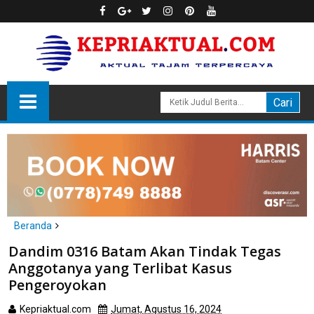
Beranda
Batam
Dandim 0316 Batam Akan Tindak Tegas
Dandim 0316 Batam Akan Tindak Tegas Anggotanya yang
Anggotanya yang Terlibat Kasus
Terlibat Kasus Pengeroyokan
Pengeroyokan
Kepriaktual.com
Jumat, Agustus 16, 2024
Dibaca
kali