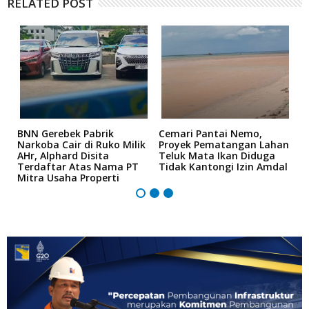
RELATED POST
a
BNN Gerebek Pabrik
Cemari Pantai Nemo,
K
Narkoba Cair di Ruko Milik
Proyek Pematangan Lahan
R
AHr, Alphard Disita
Teluk Mata Ikan Diduga
B
Terdaftar Atas Nama PT
Tidak Kantongi Izin Amdal
P
Mitra Usaha Properti