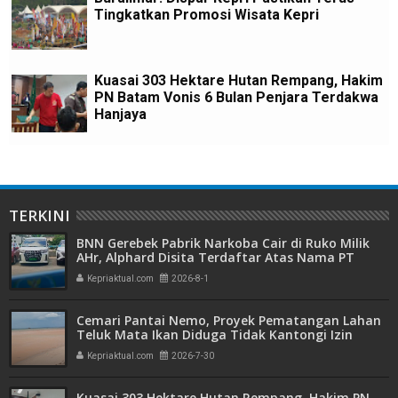
Tingkatkan Promosi Wisata Kepri
Kuasai 303 Hektare Hutan Rempang, Hakim
PN Batam Vonis 6 Bulan Penjara Terdakwa
Hanjaya
TERKINI
BNN Gerebek Pabrik Narkoba Cair di Ruko Milik
AHr, Alphard Disita Terdaftar Atas Nama PT
Mitra Usaha Properti
Kepriaktual.com
2026-8-1
Cemari Pantai Nemo, Proyek Pematangan Lahan
Teluk Mata Ikan Diduga Tidak Kantongi Izin
Amdal
Kepriaktual.com
2026-7-30
Kuasai 303 Hektare Hutan Rempang, Hakim PN