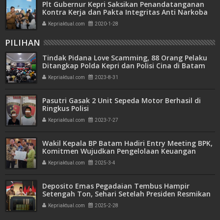
Plt Gubernur Kepri Saksikan Penandatanganan
Kontra Kerja dan Pakta Integritas Anti Narkoba
Kepriaktual.com
2020-1-28
PILIHAN
Tindak Pidana Love Scamming, 88 Orang Pelaku
Ditangkap Polda Kepri dan Polisi Cina di Batam
Kepriaktual.com
2023-8-31
Pasutri Gasak 2 Unit Sepeda Motor Berhasil di
Ringkus Polisi
Kepriaktual.com
2023-7-27
Wakil Kepala BP Batam Hadiri Entry Meeting BPK,
Komitmen Wujudkan Pengelolaan Keuangan
Transparan dan Akuntabel
Kepriaktual.com
2025-3-4
Deposito Emas Pegadaian Tembus Hampir
Setengah Ton, Sehari Setelah Presiden Resmikan
Bank Emas
Kepriaktual.com
2025-2-28