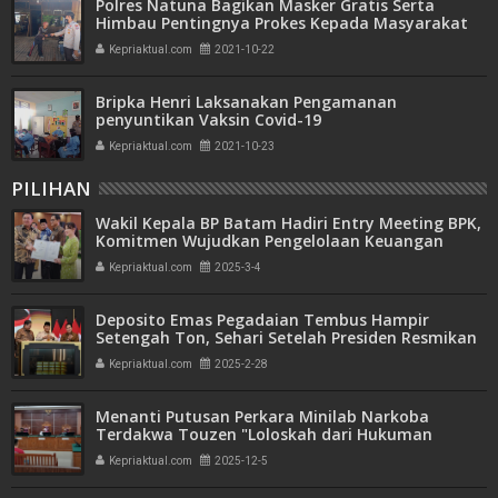
Polres Natuna Bagikan Masker Gratis Serta
Himbau Pentingnya Prokes Kepada Masyarakat
Kepriaktual.com
2021-10-22
Bripka Henri Laksanakan Pengamanan
penyuntikan Vaksin Covid-19
Kepriaktual.com
2021-10-23
PILIHAN
Wakil Kepala BP Batam Hadiri Entry Meeting BPK,
Komitmen Wujudkan Pengelolaan Keuangan
Transparan dan Akuntabel
Kepriaktual.com
2025-3-4
Deposito Emas Pegadaian Tembus Hampir
Setengah Ton, Sehari Setelah Presiden Resmikan
Bank Emas
Kepriaktual.com
2025-2-28
Menanti Putusan Perkara Minilab Narkoba
Terdakwa Touzen "Loloskah dari Hukuman
Seumur Hidup atau Mati"
Kepriaktual.com
2025-12-5