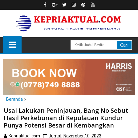
Beranda
Karimun
Usai Lakukan Peninjauan, Bang No Sebut
Usai Lakukan Peninjauan, Bang No Sebut Hasil Perkebunan di
Hasil Perkebunan di Kepulauan Kundur
Kepulauan Kundur Punya Potensi Besar di Kembangkan
Punya Potensi Besar di Kembangkan
Kepriaktual.com
Jumat, November 10, 2023
Dibaca
kali