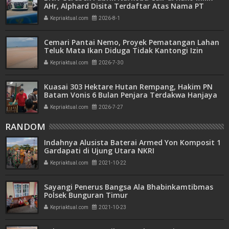
AHr, Alphard Disita Terdaftar Atas Nama PT
Mitra Usaha Properti
Kepriaktual.com
2026-8-1
Cemari Pantai Nemo, Proyek Pematangan Lahan
Teluk Mata Ikan Diduga Tidak Kantongi Izin
Amdal
Kepriaktual.com
2026-7-30
Kuasai 303 Hektare Hutan Rempang, Hakim PN
Batam Vonis 6 Bulan Penjara Terdakwa Hanjaya
Kepriaktual.com
2026-7-27
RANDOM
Indahnya Alusista Baterai Armed Yon Komposit 1
Gardapati di Ujung Utara NKRI
Kepriaktual.com
2021-10-22
Sayangi Penerus Bangsa Ala Bhabinkamtibmas
Polsek Bunguran Timur
Kepriaktual.com
2021-10-23