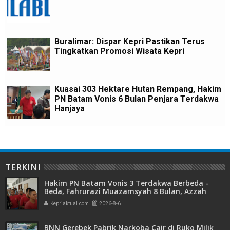
Buralimar: Dispar Kepri Pastikan Terus
Tingkatkan Promosi Wisata Kepri
Kuasai 303 Hektare Hutan Rempang, Hakim
PN Batam Vonis 6 Bulan Penjara Terdakwa
Hanjaya
TERKINI
Hakim PN Batam Vonis 3 Terdakwa Berbeda -
Beda, Fahrurazi Muazamsyah 8 Bulan, Azzah
Azzurah dan Risma Divonis 2 Tahun 6 Bulan
Kepriaktual.com
2026-8-6
BNN Gerebek Pabrik Narkoba Cair di Ruko Milik