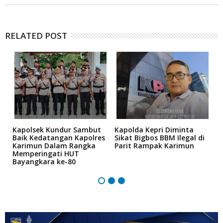
RELATED POST
Kapolsek Kundur Sambut
Kapolda Kepri Diminta
A
bi
Baik Kedatangan Kapolres
Sikat Bigbos BBM Ilegal di
S
Karimun Dalam Rangka
Parit Rampak Karimun
A
Memperingati HUT
P
Bayangkara ke-80
K