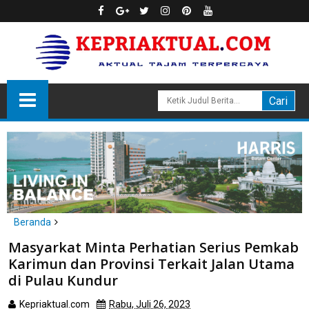
Beranda
Karimun
Masyarkat Minta Perhatian Serius Pemkab
Masyarkat Minta Perhatian Serius Pemkab Karimun dan Provinsi
Karimun dan Provinsi Terkait Jalan Utama
Terkait Jalan Utama di Pulau Kundur
di Pulau Kundur
Kepriaktual.com
Rabu, Juli 26, 2023
Dibaca
kali