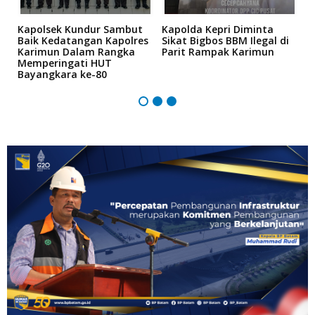
Kapolsek Kundur Sambut
Kapolda Kepri Diminta
A
bi
Baik Kedatangan Kapolres
Sikat Bigbos BBM Ilegal di
S
Karimun Dalam Rangka
Parit Rampak Karimun
A
Memperingati HUT
P
Bayangkara ke-80
K