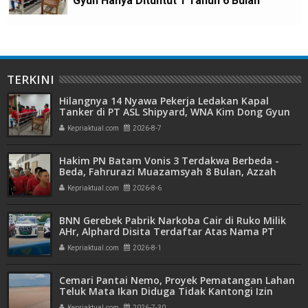
Gyun Hanya Dituntut 1 Tahun 6 Bulan
TERKINI
Hilangnya 14 Nyawa Pekerja Ledakan Kapal
Tanker di PT ASL Shipyard, WNA Kim Dong Gyun
Hanya Dituntut 1 Tahun 6 Bulan
Kepriaktual.com
2026-8-7
Hakim PN Batam Vonis 3 Terdakwa Berbeda -
Beda, Fahrurazi Muazamsyah 8 Bulan, Azzah
Azzurah dan Risma Divonis 2 Tahun 6 Bulan
Kepriaktual.com
2026-8-6
BNN Gerebek Pabrik Narkoba Cair di Ruko Milik
AHr, Alphard Disita Terdaftar Atas Nama PT
Mitra Usaha Properti
Kepriaktual.com
2026-8-1
Cemari Pantai Nemo, Proyek Pematangan Lahan
Teluk Mata Ikan Diduga Tidak Kantongi Izin
Amdal
Kepriaktual.com
2026-7-30