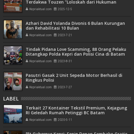
Terdakwa Touzen "Loloskah dari Hukuman
Seumur Hidup atau Mati"
Kepriaktual.com
2025-12-5
Azhari David Yolanda Divonis 6 Bulan Kurungan
dan Rehabilitasi 10 Bulan
Kepriaktual.com
2023-7-21
Tindak Pidana Love Scamming, 88 Orang Pelaku
Ditangkap Polda Kepri dan Polisi Cina di Batam
Kepriaktual.com
2023-8-31
Pasutri Gasak 2 Unit Sepeda Motor Berhasil di
Ringkus Polisi
Kepriaktual.com
2023-7-27
LABEL
Terkait 27 Kontainer Tekstil Premium, Kejagung
RI Geledah Rumah Petinggi BC Batam
Kepriaktual.com
2020-5-11
Plt Gubernur Kepri: Senin Depan Sembako Gratis