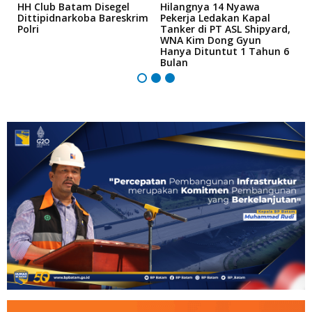
n
HH Club Batam Disegel
Hilangnya 14 Nyawa
H
Dittipidnarkoba Bareskrim
Pekerja Ledakan Kapal
T
Polri
Tanker di PT ASL Shipyard,
F
ya
WNA Kim Dong Gyun
B
Hanya Dituntut 1 Tahun 6
R
Bulan
B