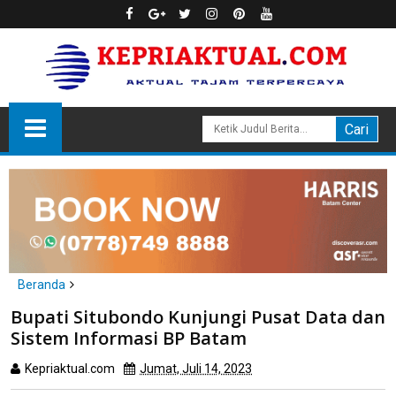
Beranda
Batam
Bupati Situbondo Kunjungi Pusat Data dan
Bupati Situbondo Kunjungi Pusat Data dan Sistem Informasi BP
Sistem Informasi BP Batam
Batam
Kepriaktual.com
Jumat, Juli 14, 2023
Dibaca
kali