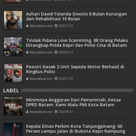
Azhari David Yolanda Divonis 6 Bulan Kurungan
dan Rehabilitasi 10 Bulan
Kepriaktual.com
2023-7-21
Tindak Pidana Love Scamming, 88 Orang Pelaku
Ditangkap Polda Kepri dan Polisi Cina di Batam
Kepriaktual.com
2023-8-31
Pasutri Gasak 2 Unit Sepeda Motor Berhasil di
Ringkus Polisi
Kepriaktual.com
2023-7-27
LABEL
Minimnya Anggaran Dari Pemerintah, Ketua
DPRD Batam: Kami Malu PMI Kota Batam
terancam Tutup
Kepriaktual.com
2020-8-31
Kepala Dinas Perkim Kota Tanjungpinang: 60
Persen Lampu Jalan di Ibukota Kepri Rampung
Diperbaiki