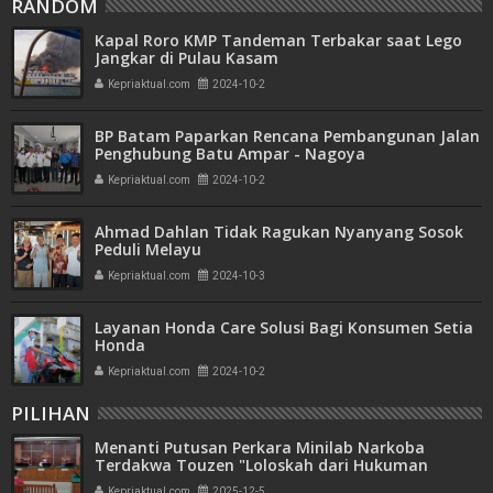
RANDOM
Kapal Roro KMP Tandeman Terbakar saat Lego
Jangkar di Pulau Kasam
Kepriaktual.com
2024-10-2
BP Batam Paparkan Rencana Pembangunan Jalan
Penghubung Batu Ampar - Nagoya
Kepriaktual.com
2024-10-2
Ahmad Dahlan Tidak Ragukan Nyanyang Sosok
Peduli Melayu
Kepriaktual.com
2024-10-3
Layanan Honda Care Solusi Bagi Konsumen Setia
Honda
Kepriaktual.com
2024-10-2
PILIHAN
Menanti Putusan Perkara Minilab Narkoba
Terdakwa Touzen "Loloskah dari Hukuman
Seumur Hidup atau Mati"
Kepriaktual.com
2025-12-5