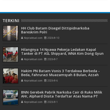
TERKINI
HH Club Batam Disegel Dittipidnarkoba
Bareskrim Polri
Kepriaktual.com
2026-8-10
Hilangnya 14 Nyawa Pekerja Ledakan Kapal
Tanker di PT ASL Shipyard, WNA Kim Dong Gyun
Hanya Dituntut 1 Tahun 6 Bulan
Kepriaktual.com
2026-8-7
Hakim PN Batam Vonis 3 Terdakwa Berbeda -
Beda, Fahrurazi Muazamsyah 8 Bulan, Azzah
Azzurah dan Risma Divonis 2 Tahun 6 Bulan
Kepriaktual.com
2026-8-6
BNN Gerebek Pabrik Narkoba Cair di Ruko Milik
AHr, Alphard Disita Terdaftar Atas Nama PT
Mitra Usaha Properti
Kepriaktual.com
2026-8-1