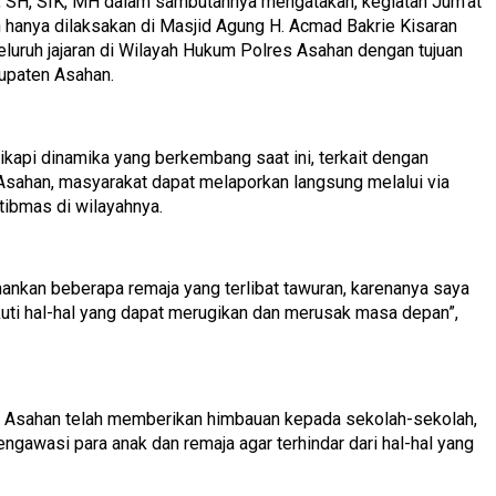
 SH, SIK, MH dalam sambutannya mengatakan, kegiatan Jum’at
 hanya dilaksakan di Masjid Agung H. Acmad Bakrie Kisaran
 seluruh jajaran di Wilayah Hukum Polres Asahan dengan tujuan
upaten Asahan.
kapi dinamika yang berkembang saat ini, terkait dengan
Asahan, masyarakat dapat melaporkan langsung melalui via
tibmas di wilayahnya.
ankan beberapa remaja yang terlibat tawuran, karenanya saya
uti hal-hal yang dapat merugikan dan merusak masa depan”,
 Asahan telah memberikan himbauan kepada sekolah-sekolah,
ngawasi para anak dan remaja agar terhindar dari hal-hal yang