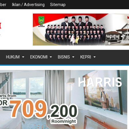
iber
Iklan / Advertising
Sitemap
HUKUM
EKONOMI
BISNIS
KEPRI