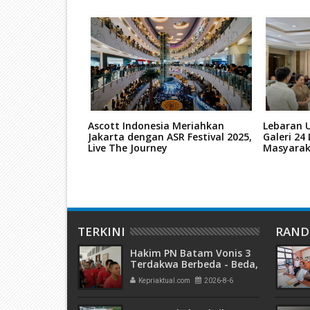
egadaian
Ascott Indonesia Meriahkan
Lebaran 
etengah Ton,
Jakarta dengan ASR Festival 2025,
Galeri 24
esiden Resmikan
Live The Journey
Masyara
TERKINI
RAN
Hakim PN Batam Vonis 3
Terdakwa Berbeda - Beda,
Fahrurazi Muazamsyah 8
Kepriaktual.com
2026-8-6
Bulan, Azzah Azzurah dan
Risma Divonis 2 Tahun 6
Bulan