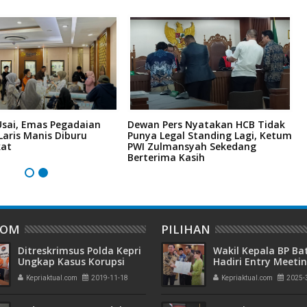
Usai, Emas Pegadaian
Dewan Pers Nyatakan HCB Tidak
P
 Laris Manis Diburu
Punya Legal Standing Lagi, Ketum
B
kat
PWI Zulmansyah Sekedang
P
Berterima Kasih
H
DOM
PILIHAN
Ditreskrimsus Polda Kepri
Wakil Kepala BP B
Ungkap Kasus Korupsi
Hadiri Entry Meetin
Pengadaan Konstruksi
Komitmen Wujudk
Kepriaktual.com
2019-11-18
Kepriaktual.com
2025-
Bangunan Monumen
Pengelolaan Keua
Bahasa Melayu Tahap II
Transparan dan
Akuntabel