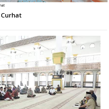
hat
 Curhat
Dibaca
kali