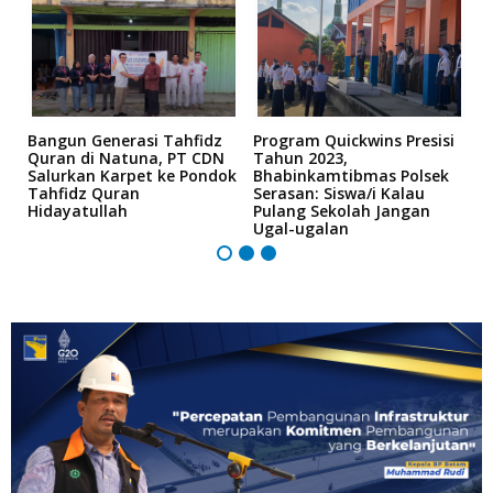
Bangun Generasi Tahfidz
Program Quickwins Presisi
'
Quran di Natuna, PT CDN
Tahun 2023,
S
Salurkan Karpet ke Pondok
Bhabinkamtibmas Polsek
K
Tahfidz Quran
Serasan: Siswa/i Kalau
T
Hidayatullah
Pulang Sekolah Jangan
Ugal-ugalan