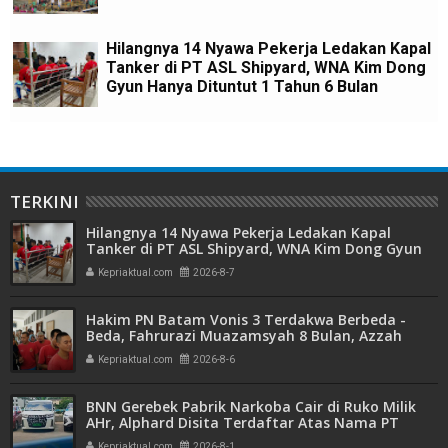
Hilangnya 14 Nyawa Pekerja Ledakan Kapal
Tanker di PT ASL Shipyard, WNA Kim Dong
Gyun Hanya Dituntut 1 Tahun 6 Bulan
TERKINI
Hilangnya 14 Nyawa Pekerja Ledakan Kapal
Tanker di PT ASL Shipyard, WNA Kim Dong Gyun
Hanya Dituntut 1 Tahun 6 Bulan
Kepriaktual.com
2026-8-7
Hakim PN Batam Vonis 3 Terdakwa Berbeda -
Beda, Fahrurazi Muazamsyah 8 Bulan, Azzah
Azzurah dan Risma Divonis 2 Tahun 6 Bulan
Kepriaktual.com
2026-8-6
BNN Gerebek Pabrik Narkoba Cair di Ruko Milik
AHr, Alphard Disita Terdaftar Atas Nama PT
Mitra Usaha Properti
Kepriaktual.com
2026-8-1