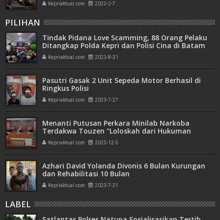
Kepriaktual.com
2022-2-7
PILIHAN
Tindak Pidana Love Scamming, 88 Orang Pelaku
Ditangkap Polda Kepri dan Polisi Cina di Batam
Kepriaktual.com
2023-8-31
Pasutri Gasak 2 Unit Sepeda Motor Berhasil di
Ringkus Polisi
Kepriaktual.com
2023-7-27
Menanti Putusan Perkara Minilab Narkoba
Terdakwa Touzen "Loloskah dari Hukuman
Seumur Hidup atau Mati"
Kepriaktual.com
2025-12-5
Azhari David Yolanda Divonis 6 Bulan Kurungan
dan Rehabilitasi 10 Bulan
Kepriaktual.com
2023-7-21
LABEL
Satlantas Polres Natuna Sosialisasikan Tertib