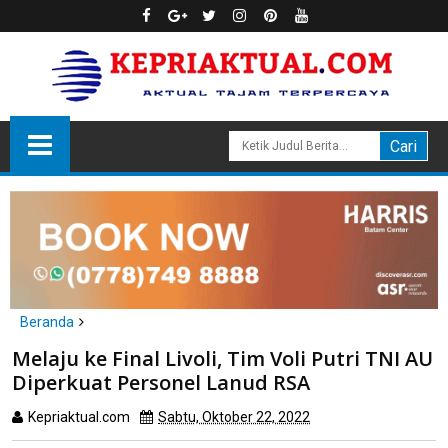
Beranda
natuna
Melaju ke Final Livoli, Tim Voli Putri TNI AU
Melaju ke Final Livoli, Tim Voli Putri TNI AU Diperkuat Personel
Diperkuat Personel Lanud RSA
Lanud RSA
Kepriaktual.com
Sabtu, Oktober 22, 2022
Dibaca
kali