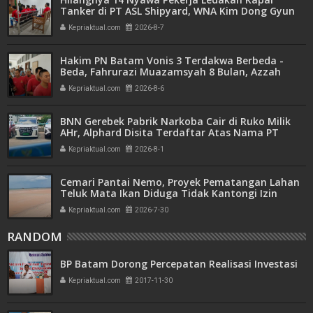
Tanker di PT ASL Shipyard, WNA Kim Dong Gyun
Hanya Dituntut 1 Tahun 6 Bulan
Kepriaktual.com
2026-8-7
Hakim PN Batam Vonis 3 Terdakwa Berbeda -
Beda, Fahrurazi Muazamsyah 8 Bulan, Azzah
Azzurah dan Risma Divonis 2 Tahun 6 Bulan
Kepriaktual.com
2026-8-6
BNN Gerebek Pabrik Narkoba Cair di Ruko Milik
AHr, Alphard Disita Terdaftar Atas Nama PT
Mitra Usaha Properti
Kepriaktual.com
2026-8-1
Cemari Pantai Nemo, Proyek Pematangan Lahan
Teluk Mata Ikan Diduga Tidak Kantongi Izin
Amdal
Kepriaktual.com
2026-7-30
RANDOM
BP Batam Dorong Percepatan Realisasi Investasi
Kepriaktual.com
2017-11-30