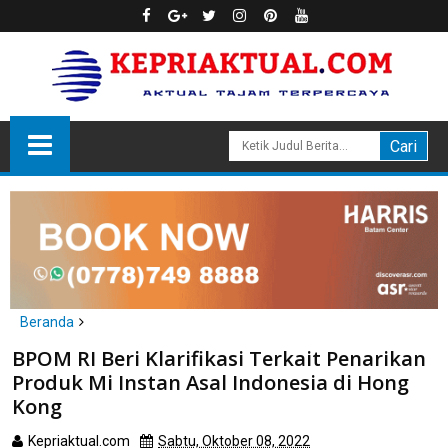
Beranda
Batam
BPOM RI Beri Klarifikasi Terkait Penarikan
BPOM RI Beri Klarifikasi Terkait Penarikan Produk Mi Instan Asal
Produk Mi Instan Asal Indonesia di Hong
Indonesia di Hong Kong
Kong
Kepriaktual.com
Sabtu, Oktober 08, 2022
Dibaca
kali