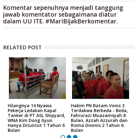
Komentar sepenuhnya menjadi tanggung
jawab komentator sebagaimana diatur
dalam UU ITE. #MariBijakBerkomentar.
RELATED POST
Hilangnya 14 Nyawa
Hakim PN Batam Vonis 3
B
r
Pekerja Ledakan Kapal
Terdakwa Berbeda - Beda,
N
Tanker di PT ASL Shipyard,
Fahrurazi Muazamsyah 8
A
an
WNA Kim Dong Gyun
Bulan, Azzah Azzurah dan
T
Hanya Dituntut 1 Tahun 6
Risma Divonis 2 Tahun 6
M
Bulan
Bulan