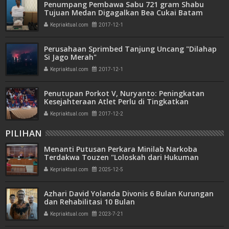
Penumpang Pembawa Sabu 721 gram Shabu
Tujuan Medan Digagalkan Bea Cukai Batam
Kepriaktual.com
2017-12-1
Perusahaan Sprimbed Tanjung Uncang "Dilahap
Si Jago Merah"
Kepriaktual.com
2017-12-1
Penutupan Porkot V, Nuryanto: Peningkatan
Kesejahteraan Atlet Perlu di Tingkatkan
Kepriaktual.com
2017-12-2
PILIHAN
Menanti Putusan Perkara Minilab Narkoba
Terdakwa Touzen "Loloskah dari Hukuman
Seumur Hidup atau Mati"
Kepriaktual.com
2025-12-5
Azhari David Yolanda Divonis 6 Bulan Kurungan
dan Rehabilitasi 10 Bulan
Kepriaktual.com
2023-7-21