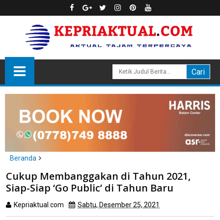
Beranda
Bisnis
Daerah
Cukup Membanggakan di Tahun 2021,
Cukup Membanggakan di Tahun 2021, Siap-Siap ‘Go Public’ di
Siap-Siap ‘Go Public’ di Tahun Baru
Tahun Baru
Kepriaktual.com
Sabtu, Desember 25, 2021
Dibaca
kali