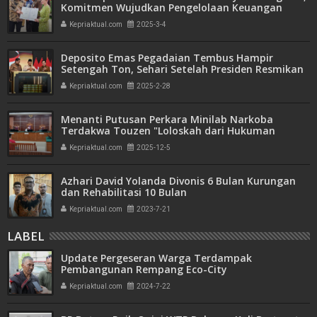
Komitmen Wujudkan Pengelolaan Keuangan
Transparan dan Akuntabel
Kepriaktual.com
2025-3-4
Deposito Emas Pegadaian Tembus Hampir
Setengah Ton, Sehari Setelah Presiden Resmikan
Bank Emas
Kepriaktual.com
2025-2-28
Menanti Putusan Perkara Minilab Narkoba
Terdakwa Touzen "Loloskah dari Hukuman
Seumur Hidup atau Mati"
Kepriaktual.com
2025-12-5
Azhari David Yolanda Divonis 6 Bulan Kurungan
dan Rehabilitasi 10 Bulan
Kepriaktual.com
2023-7-21
LABEL
Update Pergeseran Warga Terdampak
Pembangunan Rempang Eco-City
Kepriaktual.com
2024-7-22