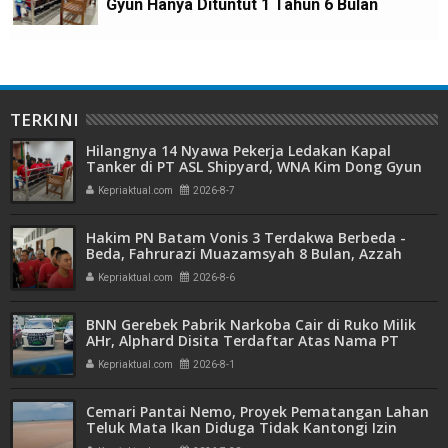
Gyun Hanya Dituntut 1 Tahun 6 Bulan
TERKINI
Hilangnya 14 Nyawa Pekerja Ledakan Kapal
Tanker di PT ASL Shipyard, WNA Kim Dong Gyun
Hanya Dituntut 1 Tahun 6 Bulan
Kepriaktual.com
2026-8-7
Hakim PN Batam Vonis 3 Terdakwa Berbeda -
Beda, Fahrurazi Muazamsyah 8 Bulan, Azzah
Azzurah dan Risma Divonis 2 Tahun 6 Bulan
Kepriaktual.com
2026-8-6
BNN Gerebek Pabrik Narkoba Cair di Ruko Milik
AHr, Alphard Disita Terdaftar Atas Nama PT
Mitra Usaha Properti
Kepriaktual.com
2026-8-1
Cemari Pantai Nemo, Proyek Pematangan Lahan
Teluk Mata Ikan Diduga Tidak Kantongi Izin
Amdal