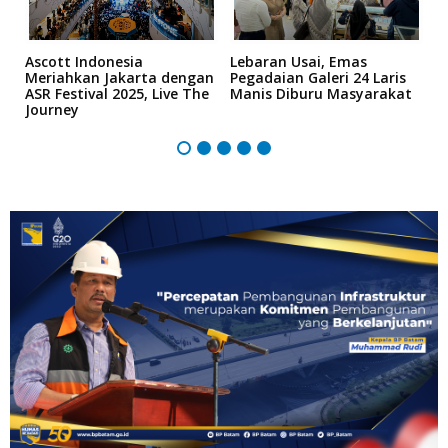
Ascott Indonesia
Lebaran Usai, Emas
D
ga
Meriahkan Jakarta dengan
Pegadaian Galeri 24 Laris
T
ASR Festival 2025, Live The
Manis Diburu Masyarakat
S
Journey
Z
B