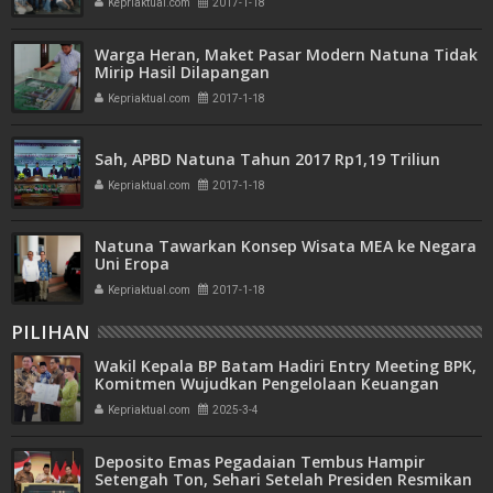
Kepriaktual.com
2017-1-18
Warga Heran, Maket Pasar Modern Natuna Tidak
Mirip Hasil Dilapangan
Kepriaktual.com
2017-1-18
Sah, APBD Natuna Tahun 2017 Rp1,19 Triliun
Kepriaktual.com
2017-1-18
Natuna Tawarkan Konsep Wisata MEA ke Negara
Uni Eropa
Kepriaktual.com
2017-1-18
PILIHAN
Wakil Kepala BP Batam Hadiri Entry Meeting BPK,
Komitmen Wujudkan Pengelolaan Keuangan
Transparan dan Akuntabel
Kepriaktual.com
2025-3-4
Deposito Emas Pegadaian Tembus Hampir
Setengah Ton, Sehari Setelah Presiden Resmikan