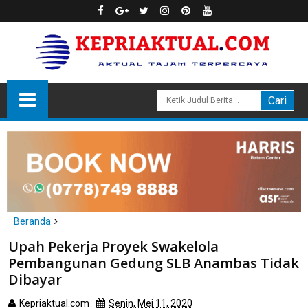
Beranda
Anambas
Upah Pekerja Proyek Swakelola
Upah Pekerja Proyek Swakelola Pembangunan Gedung SLB
Pembangunan Gedung SLB Anambas Tidak
Anambas Tidak Dibayar
Dibayar
Kepriaktual.com
Senin, Mei 11, 2020
Dibaca
kali