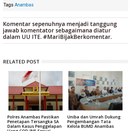
Tags
Anambas
Komentar sepenuhnya menjadi tanggung
jawab komentator sebagaimana diatur
dalam UU ITE. #MariBijakBerkomentar.
RELATED POST
Polres Anambas Pastikan
Uniba dan Umrah Dukung
L
Penetapan Tersangka SA
Pengembangan Tata
H
e
Dalam Kasus Penggelapan
Kelola BUMD Anambas
K
Uang COD JNE Sesuai
M