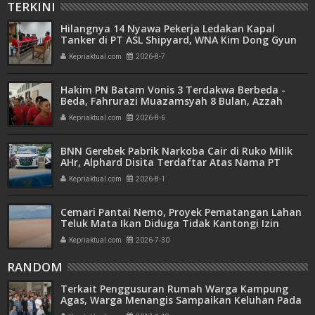
TERKINI
Hilangnya 14 Nyawa Pekerja Ledakan Kapal
Tanker di PT ASL Shipyard, WNA Kim Dong Gyun
Hanya Dituntut 1 Tahun 6 Bulan
Kepriaktual.com
2026-8-7
Hakim PN Batam Vonis 3 Terdakwa Berbeda -
Beda, Fahrurazi Muazamsyah 8 Bulan, Azzah
Azzurah dan Risma Divonis 2 Tahun 6 Bulan
Kepriaktual.com
2026-8-6
BNN Gerebek Pabrik Narkoba Cair di Ruko Milik
AHr, Alphard Disita Terdaftar Atas Nama PT
Mitra Usaha Properti
Kepriaktual.com
2026-8-1
Cemari Pantai Nemo, Proyek Pematangan Lahan
Teluk Mata Ikan Diduga Tidak Kantongi Izin
Amdal
Kepriaktual.com
2026-7-30
RANDOM
Terkait Penggusuran Rumah Warga Kampung
Agas, Warga Menangis Sampaikan Keluhan Pada
Dewan Kota Batam