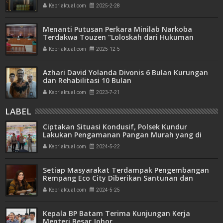
Bank Emas
Kepriaktual.com
2025-2-28
Menanti Putusan Perkara Minilab Narkoba
Terdakwa Touzen "Loloskah dari Hukuman
Seumur Hidup atau Mati"
Kepriaktual.com
2025-12-5
Azhari David Yolanda Divonis 6 Bulan Kurungan
dan Rehabilitasi 10 Bulan
Kepriaktual.com
2023-7-21
LABEL
Ciptakan Situasi Kondusif, Polsek Kundur
Lakukan Pengamanan Pangan Murah yang di
Gelar Pemprov Kepri dan Karimun
Kepriaktual.com
2024-5-22
Setiap Masyarakat Terdampak Pengembangan
Rempang Eco City Diberikan Santunan dan
Relokasi
Kepriaktual.com
2024-5-25
Kepala BP Batam Terima Kunjungan Kerja
Menteri Besar Johor