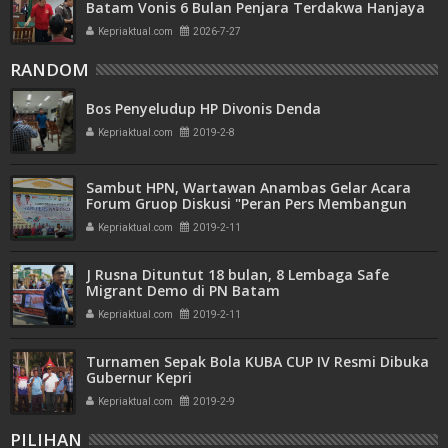
Batam Vonis 6 Bulan Penjara Terdakwa Hanjaya
Kepriaktual.com
2026-7-27
RANDOM
Bos Penyeludup HP Divonis Denda
Kepriaktual.com
2019-2-8
Sambut HPN, Wartawan Anambas Gelar Acara
Forum Gruop Diskusi "Peran Pers Membangun
Kepercayaan Publik"
Kepriaktual.com
2019-2-11
J Rusna Dituntut 18 bulan, 8 Lembaga Safe
Migrant Demo di PN Batam
Kepriaktual.com
2019-2-11
Turnamen Sepak Bola KUBA CUP IV Resmi Dibuka
Gubernur Kepri
Kepriaktual.com
2019-2-9
PILIHAN