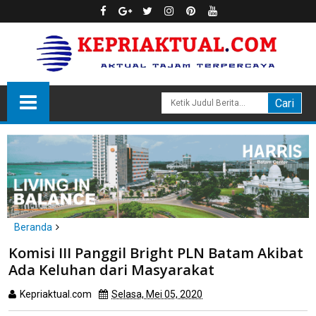
Beranda
Batam
kepri
politik
Komisi III Panggil Bright PLN Batam Akibat
Komisi III Panggil Bright PLN Batam Akibat Ada Keluhan dari
Ada Keluhan dari Masyarakat
Masyarakat
Kepriaktual.com
Selasa, Mei 05, 2020
Dibaca
kali