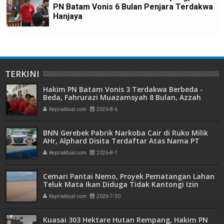
PN Batam Vonis 6 Bulan Penjara Terdakwa
Hanjaya
TERKINI
Hakim PN Batam Vonis 3 Terdakwa Berbeda -
Beda, Fahrurazi Muazamsyah 8 Bulan, Azzah
Azzurah dan Risma Divonis 2 Tahun 6 Bulan
Kepriaktual.com
2026-8-6
BNN Gerebek Pabrik Narkoba Cair di Ruko Milik
AHr, Alphard Disita Terdaftar Atas Nama PT
Mitra Usaha Properti
Kepriaktual.com
2026-8-1
Cemari Pantai Nemo, Proyek Pematangan Lahan
Teluk Mata Ikan Diduga Tidak Kantongi Izin
Amdal
Kepriaktual.com
2026-7-30
Kuasai 303 Hektare Hutan Rempang, Hakim PN