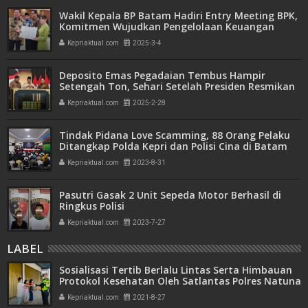
Wakil Kepala BP Batam Hadiri Entry Meeting BPK,
Komitmen Wujudkan Pengelolaan Keuangan
Transparan dan Akuntabel
Kepriaktual.com
2025-3-4
Deposito Emas Pegadaian Tembus Hampir
Setengah Ton, Sehari Setelah Presiden Resmikan
Bank Emas
Kepriaktual.com
2025-2-28
Tindak Pidana Love Scamming, 88 Orang Pelaku
Ditangkap Polda Kepri dan Polisi Cina di Batam
Kepriaktual.com
2023-8-31
Pasutri Gasak 2 Unit Sepeda Motor Berhasil di
Ringkus Polisi
Kepriaktual.com
2023-7-27
LABEL
Sosialisasi Tertib Berlalu Lintas Serta Himbauan
Protokol Kesehatan Oleh Satlantas Polres Natuna
Kepriaktual.com
2021-8-27