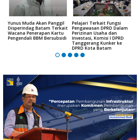
n
Yunus Muda Akan Panggil
Pelajari Terkait Fungsi
S
Disperindag Batam Terkait
Pengawasan DPRD Dalam
T
Wacana Penerapan Kartu
Perizinan Usaha dan
M
Pengendali BBM Bersubsidi
Investasi, Komisi I DPRD
2
Tanggerang Kunker ke
M
DPRD Kota Batam
I