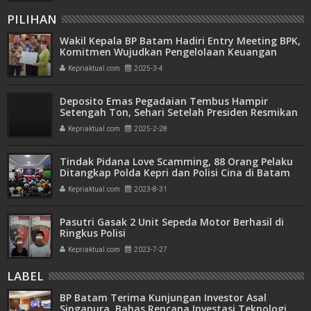
PILIHAN
Wakil Kepala BP Batam Hadiri Entry Meeting BPK,
Komitmen Wujudkan Pengelolaan Keuangan
Transparan dan Akuntabel
Kepriaktual.com
2025-3-4
Deposito Emas Pegadaian Tembus Hampir
Setengah Ton, Sehari Setelah Presiden Resmikan
Bank Emas
Kepriaktual.com
2025-2-28
Tindak Pidana Love Scamming, 88 Orang Pelaku
Ditangkap Polda Kepri dan Polisi Cina di Batam
Kepriaktual.com
2023-8-31
Pasutri Gasak 2 Unit Sepeda Motor Berhasil di
Ringkus Polisi
Kepriaktual.com
2023-7-27
LABEL
BP Batam Terima Kunjungan Investor Asal
Singapura, Bahas Rencana Investasi Teknologi