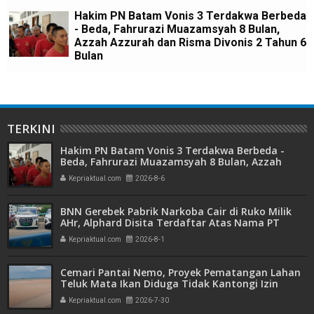
Hakim PN Batam Vonis 3 Terdakwa Berbeda
- Beda, Fahrurazi Muazamsyah 8 Bulan,
Azzah Azzurah dan Risma Divonis 2 Tahun 6
Bulan
TERKINI
Hakim PN Batam Vonis 3 Terdakwa Berbeda -
Beda, Fahrurazi Muazamsyah 8 Bulan, Azzah
Azzurah dan Risma Divonis 2 Tahun 6 Bulan
Kepriaktual.com
2026-8-6
BNN Gerebek Pabrik Narkoba Cair di Ruko Milik
AHr, Alphard Disita Terdaftar Atas Nama PT
Mitra Usaha Properti
Kepriaktual.com
2026-8-1
Cemari Pantai Nemo, Proyek Pematangan Lahan
Teluk Mata Ikan Diduga Tidak Kantongi Izin
Amdal
Kepriaktual.com
2026-7-30