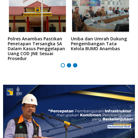
Polres Anambas Pastikan
Uniba dan Umrah Dukung
L
Penetapan Tersangka SA
Pengembangan Tata
H
e
Dalam Kasus Penggelapan
Kelola BUMD Anambas
K
Uang COD JNE Sesuai
M
Prosedur