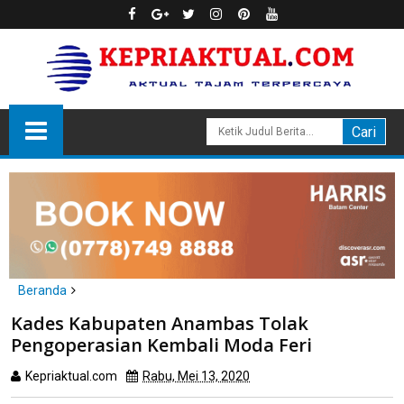
Beranda
Anambas
Kades Kabupaten Anambas Tolak
Kades Kabupaten Anambas Tolak Pengoperasian Kembali Moda
Pengoperasian Kembali Moda Feri
Feri
Kepriaktual.com
Rabu, Mei 13, 2020
Dibaca
kali