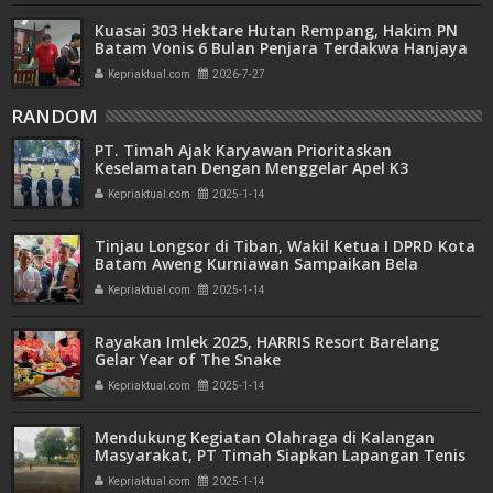
Kuasai 303 Hektare Hutan Rempang, Hakim PN
Batam Vonis 6 Bulan Penjara Terdakwa Hanjaya
Kepriaktual.com
2026-7-27
RANDOM
PT. Timah Ajak Karyawan Prioritaskan
Keselamatan Dengan Menggelar Apel K3
Kepriaktual.com
2025-1-14
Tinjau Longsor di Tiban, Wakil Ketua I DPRD Kota
Batam Aweng Kurniawan Sampaikan Bela
Sungkawa
Kepriaktual.com
2025-1-14
Rayakan Imlek 2025, HARRIS Resort Barelang
Gelar Year of The Snake
Kepriaktual.com
2025-1-14
Mendukung Kegiatan Olahraga di Kalangan
Masyarakat, PT Timah Siapkan Lapangan Tenis
untuk Berlatih
Kepriaktual.com
2025-1-14