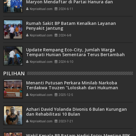
Maryon Mendaftar di Partai Hanura dan
Demokrat
Kepriaktual.com
2024-6-11
Rumah Sakit BP Batam Kenalkan Layanan
Penyakit Jantung
Kepriaktual.com
2024-6-8
Update Rempang Eco-City, Jumlah Warga
Tempati Hunian Sementara Terus Bertambah
Kepriaktual.com
2024-6-10
PILIHAN
Menanti Putusan Perkara Minilab Narkoba
Terdakwa Touzen "Loloskah dari Hukuman
Seumur Hidup atau Mati"
Kepriaktual.com
2025-12-5
Azhari David Yolanda Divonis 6 Bulan Kurungan
dan Rehabilitasi 10 Bulan
Kepriaktual.com
2023-7-21
Wakil Kepala BP Batam Hadiri Entry Meeting BPK,