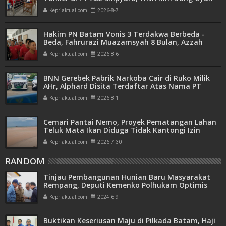
Hanya Dituntut 1 Tahun 6 Bulan
Kepriaktual.com
2026-8-7
Hakim PN Batam Vonis 3 Terdakwa Berbeda -
Beda, Fahrurazi Muazamsyah 8 Bulan, Azzah
Azzurah dan Risma Divonis 2 Tahun 6 Bulan
Kepriaktual.com
2026-8-6
BNN Gerebek Pabrik Narkoba Cair di Ruko Milik
AHr, Alphard Disita Terdaftar Atas Nama PT
Mitra Usaha Properti
Kepriaktual.com
2026-8-1
Cemari Pantai Nemo, Proyek Pematangan Lahan
Teluk Mata Ikan Diduga Tidak Kantongi Izin
Amdal
Kepriaktual.com
2026-7-30
RANDOM
Tinjau Pembangunan Hunian Baru Masyarakat
Rempang, Deputi Kemenko Polhukam Optimis
Rampung Sesuai Dengan Target
Kepriaktual.com
2024-6-9
Buktikan Keseriusan Maju di Pilkada Batam, Haji