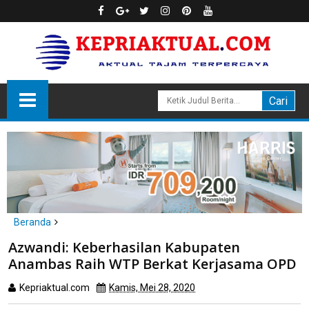
Beranda
Anambas
Azwandi: Keberhasilan Kabupaten
Azwandi: Keberhasilan Kabupaten Anambas Raih WTP Berkat
Anambas Raih WTP Berkat Kerjasama OPD
Kerjasama OPD
Kepriaktual.com
Kamis, Mei 28, 2020
Dibaca
kali