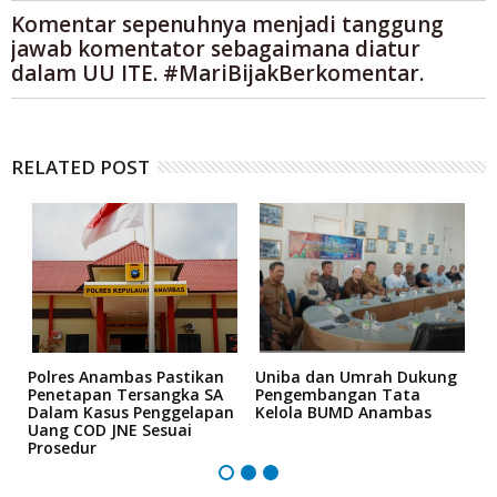
Komentar sepenuhnya menjadi tanggung
jawab komentator sebagaimana diatur
dalam UU ITE. #MariBijakBerkomentar.
RELATED POST
Polres Anambas Pastikan
Uniba dan Umrah Dukung
L
Penetapan Tersangka SA
Pengembangan Tata
H
e
Dalam Kasus Penggelapan
Kelola BUMD Anambas
K
Uang COD JNE Sesuai
M
Prosedur