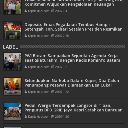
Komitmen Wujudkan Pengelolaan Keuangan
Transparan dan Akuntabel
Kepriaktual.com
2025-3-4
Deposito Emas Pegadaian Tembus Hampir
Setengah Ton, Sehari Setelah Presiden Resmikan
Bank Emas
Kepriaktual.com
2025-2-28
LABEL
PWI Batam Sampaikan Sejumlah Agenda Kerja
saat Silaturahmi dengan Kadis Kominfo Batam
Kepriaktual.com
2025-1-21
Selundupkan Narkoba Dalam Koper, Dua Calon
Penumpang Pesawat Diamankan Bea Cukai
Batam
Kepriaktual.com
2025-1-22
Peduli Warga Terdampak Longsor di Tiban,
Pengurus DPD GRIB Jaya Kepri Serahkan Bantuan
Sembako
Kepriaktual.com
2025-1-20