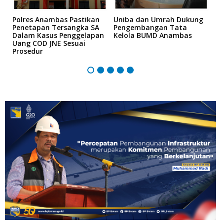
Polres Anambas Pastikan
Uniba dan Umrah Dukung
L
Penetapan Tersangka SA
Pengembangan Tata
H
Dalam Kasus Penggelapan
Kelola BUMD Anambas
K
Uang COD JNE Sesuai
M
5
Prosedur