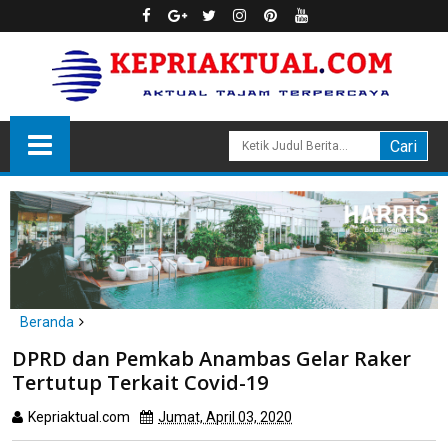
Beranda
Anambas
politik
DPRD dan Pemkab Anambas Gelar Raker
DPRD dan Pemkab Anambas Gelar Raker Tertutup Terkait Covid-
Tertutup Terkait Covid-19
19
Kepriaktual.com
Jumat, April 03, 2020
Dibaca
kali