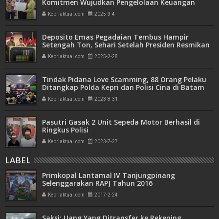
Komitmen Wujudkan Pengelolaan Keuangan
Transparan dan Akuntabel
Kepriaktual.com
2025-3-4
Deposito Emas Pegadaian Tembus Hampir
Setengah Ton, Sehari Setelah Presiden Resmikan
Bank Emas
Kepriaktual.com
2025-2-28
Tindak Pidana Love Scamming, 88 Orang Pelaku
Ditangkap Polda Kepri dan Polisi Cina di Batam
Kepriaktual.com
2023-8-31
Pasutri Gasak 2 Unit Sepeda Motor Berhasil di
Ringkus Polisi
Kepriaktual.com
2023-7-27
LABEL
Primkopal Lantamal IV Tanjungpinang
Selenggarakan RAPJ Tahun 2016
Kepriaktual.com
2017-2-24
Saksi: Uang Yang Ditransfer ke Rekening