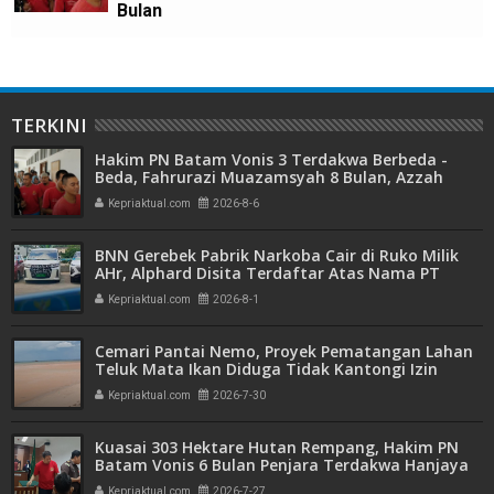
Bulan
TERKINI
Hakim PN Batam Vonis 3 Terdakwa Berbeda -
Beda, Fahrurazi Muazamsyah 8 Bulan, Azzah
Azzurah dan Risma Divonis 2 Tahun 6 Bulan
Kepriaktual.com
2026-8-6
BNN Gerebek Pabrik Narkoba Cair di Ruko Milik
AHr, Alphard Disita Terdaftar Atas Nama PT
Mitra Usaha Properti
Kepriaktual.com
2026-8-1
Cemari Pantai Nemo, Proyek Pematangan Lahan
Teluk Mata Ikan Diduga Tidak Kantongi Izin
Amdal
Kepriaktual.com
2026-7-30
Kuasai 303 Hektare Hutan Rempang, Hakim PN
Batam Vonis 6 Bulan Penjara Terdakwa Hanjaya
Kepriaktual.com
2026-7-27