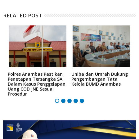
RELATED POST
Polres Anambas Pastikan
Uniba dan Umrah Dukung
L
i
Penetapan Tersangka SA
Pengembangan Tata
H
Dalam Kasus Penggelapan
Kelola BUMD Anambas
K
Uang COD JNE Sesuai
M
Prosedur