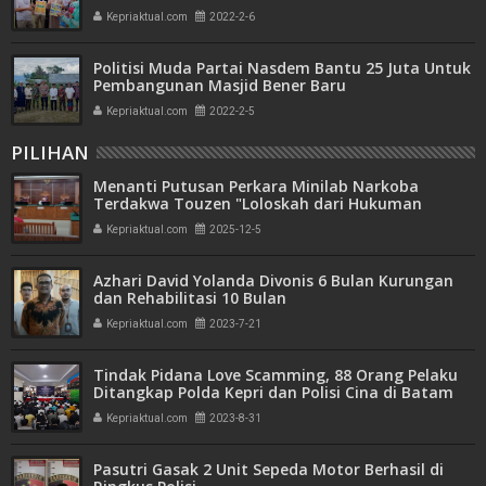
Kepriaktual.com
2022-2-6
Politisi Muda Partai Nasdem Bantu 25 Juta Untuk
Pembangunan Masjid Bener Baru
Kepriaktual.com
2022-2-5
PILIHAN
Menanti Putusan Perkara Minilab Narkoba
Terdakwa Touzen "Loloskah dari Hukuman
Seumur Hidup atau Mati"
Kepriaktual.com
2025-12-5
Azhari David Yolanda Divonis 6 Bulan Kurungan
dan Rehabilitasi 10 Bulan
Kepriaktual.com
2023-7-21
Tindak Pidana Love Scamming, 88 Orang Pelaku
Ditangkap Polda Kepri dan Polisi Cina di Batam
Kepriaktual.com
2023-8-31
Pasutri Gasak 2 Unit Sepeda Motor Berhasil di