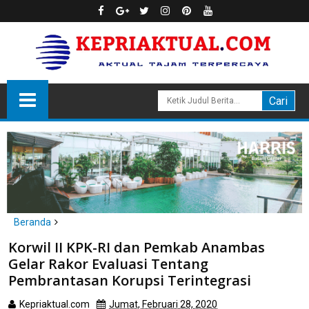
Beranda
Anambas
headline
Korwil II KPK-RI dan Pemkab Anambas
Korwil II KPK-RI dan Pemkab Anambas Gelar Rakor Evaluasi
Gelar Rakor Evaluasi Tentang
Tentang Pembrantasan Korupsi Terintegrasi
Pembrantasan Korupsi Terintegrasi
Kepriaktual.com
Jumat, Februari 28, 2020
Dibaca
kali