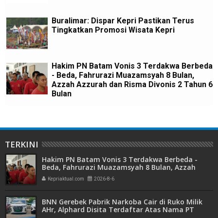
Buralimar: Dispar Kepri Pastikan Terus
Tingkatkan Promosi Wisata Kepri
Hakim PN Batam Vonis 3 Terdakwa Berbeda
- Beda, Fahrurazi Muazamsyah 8 Bulan,
Azzah Azzurah dan Risma Divonis 2 Tahun 6
Bulan
TERKINI
Hakim PN Batam Vonis 3 Terdakwa Berbeda -
Beda, Fahrurazi Muazamsyah 8 Bulan, Azzah
Azzurah dan Risma Divonis 2 Tahun 6 Bulan
Kepriaktual.com
2026-8-6
BNN Gerebek Pabrik Narkoba Cair di Ruko Milik
AHr, Alphard Disita Terdaftar Atas Nama PT
Mitra Usaha Properti