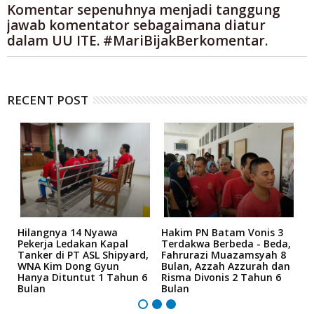
Komentar sepenuhnya menjadi tanggung
jawab komentator sebagaimana diatur
dalam UU ITE. #MariBijakBerkomentar.
RECENT POST
Hilangnya 14 Nyawa
Hakim PN Batam Vonis 3
B
r
Pekerja Ledakan Kapal
Terdakwa Berbeda - Beda,
N
Tanker di PT ASL Shipyard,
Fahrurazi Muazamsyah 8
A
an
WNA Kim Dong Gyun
Bulan, Azzah Azzurah dan
T
Hanya Dituntut 1 Tahun 6
Risma Divonis 2 Tahun 6
M
Bulan
Bulan