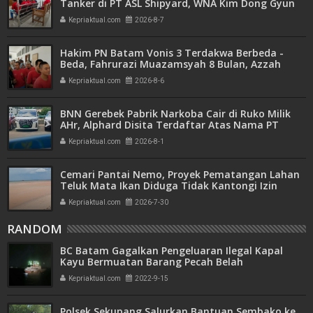
Tanker di PT ASL Shipyard, WNA Kim Dong Gyun
Hanya Dituntut 1 Tahun 6 Bulan
Kepriaktual.com
2026-8-7
Hakim PN Batam Vonis 3 Terdakwa Berbeda -
Beda, Fahrurazi Muazamsyah 8 Bulan, Azzah
Azzurah dan Risma Divonis 2 Tahun 6 Bulan
Kepriaktual.com
2026-8-6
BNN Gerebek Pabrik Narkoba Cair di Ruko Milik
AHr, Alphard Disita Terdaftar Atas Nama PT
Mitra Usaha Properti
Kepriaktual.com
2026-8-1
Cemari Pantai Nemo, Proyek Pematangan Lahan
Teluk Mata Ikan Diduga Tidak Kantongi Izin
Amdal
Kepriaktual.com
2026-7-30
RANDOM
BC Batam Gagalkan Pengeluaran Ilegal Kapal
Kayu Bermuatan Barang Pecah Belah
Kepriaktual.com
2022-9-15
Polsek Sekupang Salurkan Bantuan Sembako ke