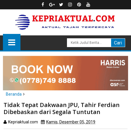
Beranda
Unlabelled
Tidak Tepat Dakwaan JPU, Tahir Ferdian
Tidak Tepat Dakwaan JPU, Tahir Ferdian Dibebaskan dari Segala
Dibebaskan dari Segala Tuntutan
Tuntutan
Kepriaktual.com
Kamis, Desember 05, 2019
Dibaca
kali