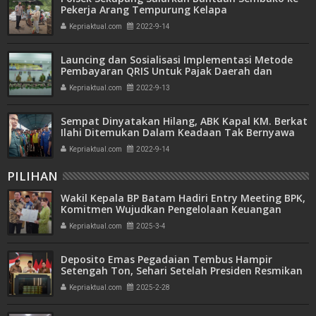
Pekerja Arang Tempurung Kelapa
Kepriaktual.com
2022-9-14
Launcing dan Sosialisasi Implementasi Metode
Pembayaran QRIS Untuk Pajak Daerah dan
Retribusi Daerah Kabupaten Asahan
Kepriaktual.com
2022-9-13
Sempat Dinyatakan Hilang, ABK Kapal KM. Berkat
Ilahi Ditemukan Dalam Keadaan Tak Bernyawa
Kepriaktual.com
2022-9-14
PILIHAN
Wakil Kepala BP Batam Hadiri Entry Meeting BPK,
Komitmen Wujudkan Pengelolaan Keuangan
Transparan dan Akuntabel
Kepriaktual.com
2025-3-4
Deposito Emas Pegadaian Tembus Hampir
Setengah Ton, Sehari Setelah Presiden Resmikan
Bank Emas
Kepriaktual.com
2025-2-28