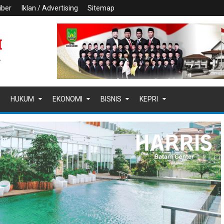
iber
Iklan / Advertising
Sitemap
HUKUM
EKONOMI
BISNIS
KEPRI