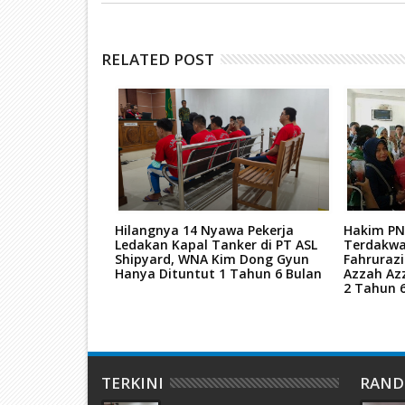
RELATED POST
tan Mati Kasus
Hilangnya 14 Nyawa Pekerja
Hakim PN
ar Narkoba
Ledakan Kapal Tanker di PT ASL
Terdakwa
kara TPPU Aset
Shipyard, WNA Kim Dong Gyun
Fahruraz
Hanya Dituntut 1 Tahun 6 Bulan
Azzah Az
2 Tahun 
TERKINI
RAN