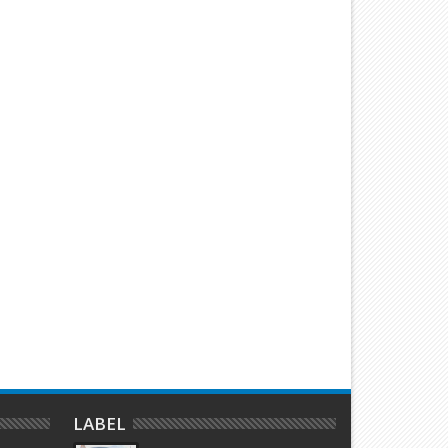
emari Pantai Nemo, Proyek
Kuasai 303 Hektare Hutan
ematangan Lahan Teluk Mata
Rempang, Hakim PN Batam 
kan Diduga Tidak Kantongi Izin
6 Bulan Penjara Terdakwa
mdal
Hanjaya
LABEL