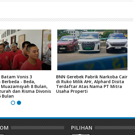
 Batam Vonis 3
BNN Gerebek Pabrik Narkoba Cair
C
 Berbeda - Beda,
di Ruko Milik AHr, Alphard Disita
P
i Muazamsyah 8 Bulan,
Terdaftar Atas Nama PT Mitra
I
zurah dan Risma Divonis
Usaha Properti
A
6 Bulan
DOM
PILIHAN