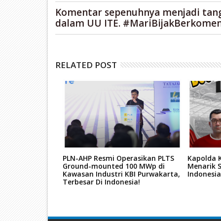
Komentar sepenuhnya menjadi tan
dalam UU ITE. #MariBijakBerkomen
RELATED POST
 Pemilukada
PLN-AHP Resmi Operasikan PLTS
Kapolda 
unda"
Ground-mounted 100 MWp di
Menarik 
Kawasan Industri KBI Purwakarta,
Indonesia
Terbesar Di Indonesia!