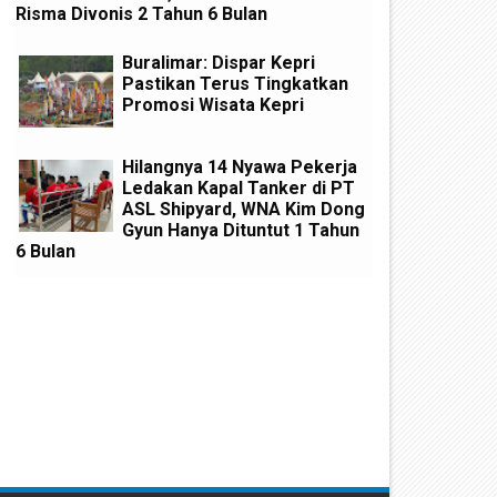
Risma Divonis 2 Tahun 6 Bulan
Buralimar: Dispar Kepri
Pastikan Terus Tingkatkan
Promosi Wisata Kepri
Hilangnya 14 Nyawa Pekerja
Ledakan Kapal Tanker di PT
ASL Shipyard, WNA Kim Dong
Gyun Hanya Dituntut 1 Tahun
6 Bulan
uhammad Rudi Hadiri Perayaan
Kecanduan Judi Online, Seor
esta Perak Imamat di Bintan,
Pria Nekat Kuras ATM Rekan 
presiasi Kerukunan Umat
Puluhan Juta Rupiah
Beragama