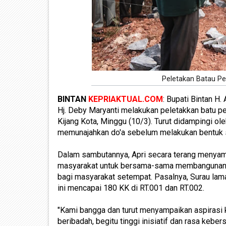
Peletakan Batau P
BINTAN
KEPRIAKTUAL.COM
: Bupati Bintan H
Hj. Deby Maryanti melakukan peletakkan batu p
Kijang Kota, Minggu (10/3). Turut didampingi ol
memunajahkan do'a sebelum melakukan bentuk 
Dalam sambutannya, Apri secara terang menyam
masyarakat untuk bersama-sama membangunan 
bagi masyarakat setempat. Pasalnya, Surau la
ini mencapai 180 KK di RT.001 dan RT.002.
"Kami bangga dan turut menyampaikan aspirasi 
beribadah, begitu tinggi inisiatif dan rasa keb