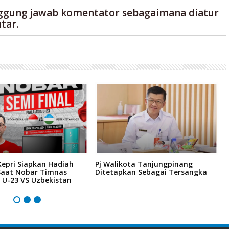
ggung jawab komentator sebagaimana diatur
tar.
Kepri Siapkan Hadiah
Pj Walikota Tanjungpinang
M
Saat Nobar Timnas
Ditetapkan Sebagai Tersangka
P
 U-23 VS Uzbekistan
A