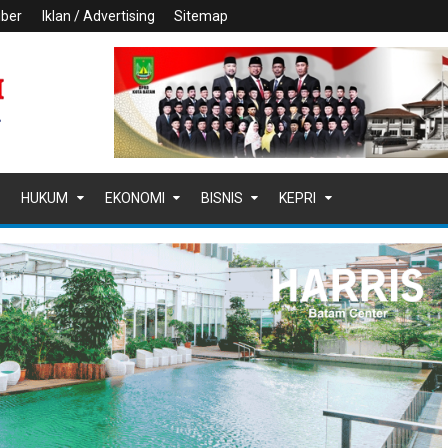
iber
Iklan / Advertising
Sitemap
HUKUM
EKONOMI
BISNIS
KEPRI