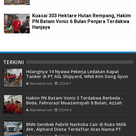
Kuasai 303 Hektare Hutan Rempang, Hakim
PN Batam Vonis 6 Bulan Penjara Terdakwa
Hanjaya
TERKINI
Hilangnya 14 Nyawa Pekerja Ledakan Kapal
Tanker di PT ASL Shipyard, WNA Kim Dong Gyun
Hanya Dituntut 1 Tahun 6 Bulan
Kepriaktual.com
2026-8-7
Hakim PN Batam Vonis 3 Terdakwa Berbeda -
Beda, Fahrurazi Muazamsyah 8 Bulan, Azzah
Azzurah dan Risma Divonis 2 Tahun 6 Bulan
Kepriaktual.com
2026-8-6
BNN Gerebek Pabrik Narkoba Cair di Ruko Milik
AHr, Alphard Disita Terdaftar Atas Nama PT
Mitra Usaha Properti