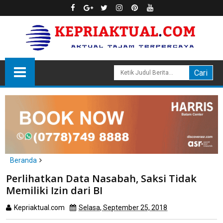
Beranda
headline
hukum
Perlihatkan Data Nasabah, Saksi Tidak
Perlihatkan Data Nasabah, Saksi Tidak Memiliki Izin dari BI
Memiliki Izin dari BI
Kepriaktual.com
Selasa, September 25, 2018
Dibaca
kali