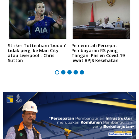
Striker Tottenham 'bodoh'
Pemerintah Percepat
K
an
tidak pergi ke Man City
Pembayaran RS yang
P
atau Liverpool - Chris
Tangani Pasien Covid-19
"
Sutton
lewat BPJS Kesehatan