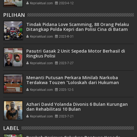
Kepriaktual.com
2020-4-12
PILIHAN
Tindak Pidana Love Scamming, 88 Orang Pelaku
Ditangkap Polda Kepri dan Polisi Cina di Batam
Kepriaktual.com
2023-8-31
Pasutri Gasak 2 Unit Sepeda Motor Berhasil di
Ringkus Polisi
Kepriaktual.com
2023-7-27
Menanti Putusan Perkara Minilab Narkoba
Terdakwa Touzen "Loloskah dari Hukuman
Seumur Hidup atau Mati"
Kepriaktual.com
2025-12-5
Azhari David Yolanda Divonis 6 Bulan Kurungan
dan Rehabilitasi 10 Bulan
Kepriaktual.com
2023-7-21
LABEL