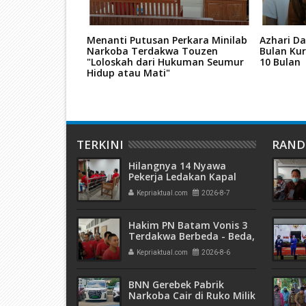
 Pemilukada
Menanti Putusan Perkara Minilab
Azhari Da
unda"
Narkoba Terdakwa Touzen
Bulan Kur
"Loloskah dari Hukuman Seumur
10 Bulan
Hidup atau Mati"
TERKINI
RAN
Hilangnya 14 Nyawa
Pekerja Ledakan Kapal
Tanker di PT ASL Shipyard,
Kepriaktual.com
2026-8-7
WNA Kim Dong Gyun
Hanya Dituntut 1 Tahun 6
Bulan
Hakim PN Batam Vonis 3
Terdakwa Berbeda - Beda,
Fahrurazi Muazamsyah 8
Kepriaktual.com
2026-8-6
Bulan, Azzah Azzurah dan
Risma Divonis 2 Tahun 6
Bulan
BNN Gerebek Pabrik
Narkoba Cair di Ruko Milik