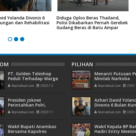
vid Yolanda Divonis 6
Diduga Oplos Beras Thailand,
D
ungan dan Rehabilitasi
Polisi Dikabarkan Pernah Gerebek
D
Gudang Beras di Batu Ampar
I
DOM
PILIHAN
PT. Golden Teleshop
Menanti Putusan P
Peduli Terhadap Warga
Minilab Narkoba
Kampung Seraya Atas,
Terdakwa Touzen
Kepriaktual.com
2020-7-2
Kepriaktual.com
2025-
Predi Aritonang: Kami
"Loloskah dari Hu
Bukan Preman atau Mafia
Seumur Hidup atau
Lahan
Presiden Jokowi
Azhari David Yolan
Perintahkan Polri,
Divonis 6 Bulan Ku
Kejaksaan, KPK, dan
dan Rehabilitasi 10
Kepriaktual.com
2020-7-1
Kepriaktual.com
2023-
Pengawas Internal
Pemerintahan Perkuat
Sinergi
Wakil Bupati Anambas
Wakil Kepala BP B
Bersama Kapolres
Hadiri Entry Meetin