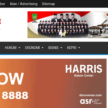
iber
Iklan / Advertising
Sitemap
HUKUM
EKONOMI
BISNIS
KEPRI