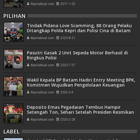
Lakalantas
Kepriaktual.com
2017-1-25
PILIHAN
Tindak Pidana Love Scamming, 88 Orang Pelaku
Ditangkap Polda Kepri dan Polisi Cina di Batam
Kepriaktual.com
2023-8-31
Pasutri Gasak 2 Unit Sepeda Motor Berhasil di
Ringkus Polisi
Kepriaktual.com
2023-7-27
Wakil Kepala BP Batam Hadiri Entry Meeting BPK,
Komitmen Wujudkan Pengelolaan Keuangan
Transparan dan Akuntabel
Kepriaktual.com
2025-3-4
Deposito Emas Pegadaian Tembus Hampir
Setengah Ton, Sehari Setelah Presiden Resmikan
Bank Emas
Kepriaktual.com
2025-2-28
LABEL