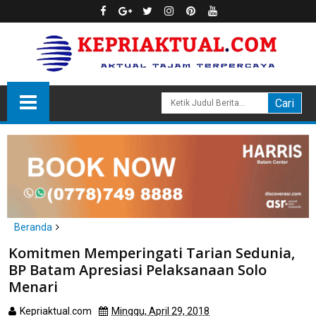
Beranda
Batam
Komitmen Memperingati Tarian Sedunia,
Komitmen Memperingati Tarian Sedunia, BP Batam Apresiasi
BP Batam Apresiasi Pelaksanaan Solo
Pelaksanaan Solo Menari
Menari
Kepriaktual.com
Minggu, April 29, 2018
Dibaca
kali