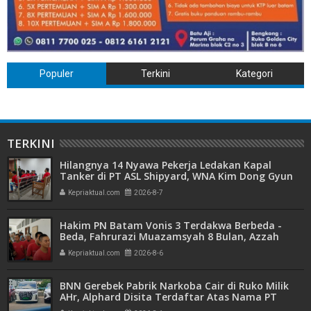
Populer
Terkini
Kategori
TERKINI
Hilangnya 14 Nyawa Pekerja Ledakan Kapal
Tanker di PT ASL Shipyard, WNA Kim Dong Gyun
Hanya Dituntut 1 Tahun 6 Bulan
Kepriaktual.com
2026-8-7
Hakim PN Batam Vonis 3 Terdakwa Berbeda -
Beda, Fahrurazi Muazamsyah 8 Bulan, Azzah
Azzurah dan Risma Divonis 2 Tahun 6 Bulan
Kepriaktual.com
2026-8-6
BNN Gerebek Pabrik Narkoba Cair di Ruko Milik
AHr, Alphard Disita Terdaftar Atas Nama PT
Mitra Usaha Properti