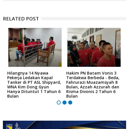
RELATED POST
Hilangnya 14 Nyawa
Hakim PN Batam Vonis 3
B
r
Pekerja Ledakan Kapal
Terdakwa Berbeda - Beda,
N
Tanker di PT ASL Shipyard,
Fahrurazi Muazamsyah 8
A
an
WNA Kim Dong Gyun
Bulan, Azzah Azzurah dan
T
Hanya Dituntut 1 Tahun 6
Risma Divonis 2 Tahun 6
M
Bulan
Bulan