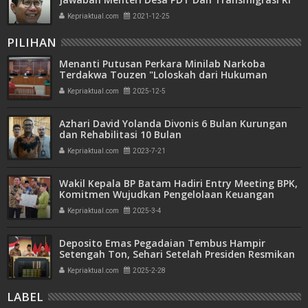
Kepriaktual.com
2021-12-25
PILIHAN
Menanti Putusan Perkara Minilab Narkoba
Terdakwa Touzen "Loloskah dari Hukuman
Seumur Hidup atau Mati"
Kepriaktual.com
2025-12-5
Azhari David Yolanda Divonis 6 Bulan Kurungan
dan Rehabilitasi 10 Bulan
Kepriaktual.com
2023-7-21
Wakil Kepala BP Batam Hadiri Entry Meeting BPK,
Komitmen Wujudkan Pengelolaan Keuangan
Transparan dan Akuntabel
Kepriaktual.com
2025-3-4
Deposito Emas Pegadaian Tembus Hampir
Setengah Ton, Sehari Setelah Presiden Resmikan
Bank Emas
Kepriaktual.com
2025-2-28
LABEL