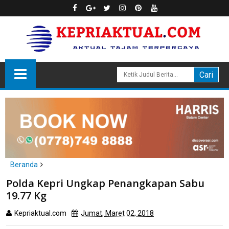
Beranda
Karimun
Polda Kepri Ungkap Penangkapan Sabu 19.77 Kg
Polda Kepri Ungkap Penangkapan Sabu
19.77 Kg
Kepriaktual.com
Jumat, Maret 02, 2018
Dibaca
kali