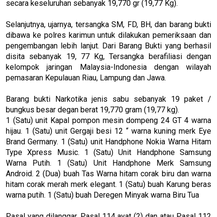
secara keseluruhan sebanyak 19,770 gr (19,77 Kg).
Selanjutnya, ujarnya, tersangka SM, FD, BH, dan barang bukti
dibawa ke polres karimun untuk dilakukan pemeriksaan dan
pengembangan lebih lanjut. Dari Barang Bukti yang berhasil
disita sebanyak 19, 77 Kg, Tersangka berafiliasi dengan
kelompok jaringan Malaysia-Indonesia dengan wilayah
pemasaran Kepulauan Riau, Lampung dan Jawa.
Barang bukti Narkotika jenis sabu sebanyak 19 paket /
bungkus besar degan berat 19,770 gram (19,77 kg).
1 (Satu) unit Kapal pompon mesin dompeng 24 GT 4 warna
hijau. 1 (Satu) unit Gergaji besi 12 “ warna kuning merk Eye
Brand Germany. 1 (Satu) unit Handphone Nokia Warna Hitam
Type Xpress Music. 1 (Satu) Unit Handphone Samsung
Warna Putih. 1 (Satu) Unit Handphone Merk Samsung
Android. 2 (Dua) buah Tas Warna hitam corak biru dan warna
hitam corak merah merk elegant. 1 (Satu) buah Karung beras
warna putih. 1 (Satu) buah Deregen Minyak warna Biru Tua
Pasal yang dilanggar, Pasal 114 ayat (2) dan atau Pasal 112