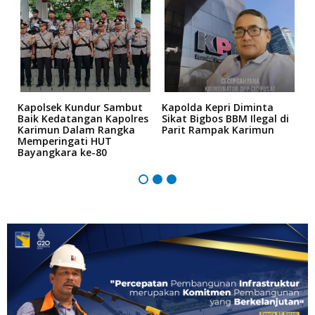
Kapolsek Kundur Sambut
Kapolda Kepri Diminta
A
bi
Baik Kedatangan Kapolres
Sikat Bigbos BBM Ilegal di
S
Karimun Dalam Rangka
Parit Rampak Karimun
A
Memperingati HUT
P
Bayangkara ke-80
K