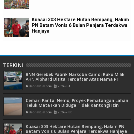
Kuasai 303 Hektare Hutan Rempang, Hakim
PN Batam Vonis 6 Bulan Penjara Terdakwa
Hanjaya
TERKINI
BNN Gerebek Pabrik Narkoba Cair di Ruko Milik
AHr, Alphard Disita Terdaftar Atas Nama PT
Mitra Usaha Properti
Kepriaktual.com
2026-8-1
Cemari Pantai Nemo, Proyek Pematangan Lahan
Teluk Mata Ikan Diduga Tidak Kantongi Izin
Amdal
Kepriaktual.com
2026-7-30
Kuasai 303 Hektare Hutan Rempang, Hakim PN
Batam Vonis 6 Bulan Penjara Terdakwa Hanjaya