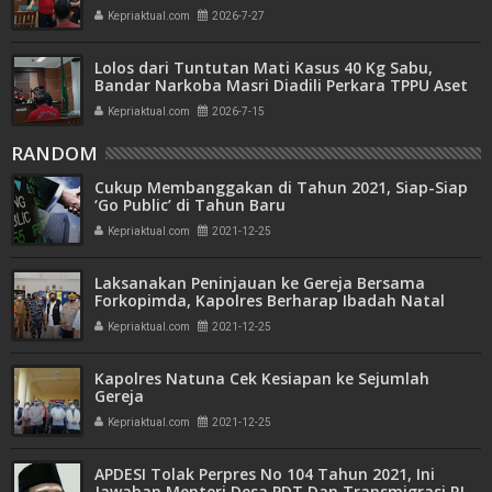
Kepriaktual.com
2026-7-27
Lolos dari Tuntutan Mati Kasus 40 Kg Sabu,
Bandar Narkoba Masri Diadili Perkara TPPU Aset
Miliaran
Kepriaktual.com
2026-7-15
RANDOM
Cukup Membanggakan di Tahun 2021, Siap-Siap
‘Go Public’ di Tahun Baru
Kepriaktual.com
2021-12-25
Laksanakan Peninjauan ke Gereja Bersama
Forkopimda, Kapolres Berharap Ibadah Natal
2021 Berlangsung Aman dan Damai
Kepriaktual.com
2021-12-25
Kapolres Natuna Cek Kesiapan ke Sejumlah
Gereja
Kepriaktual.com
2021-12-25
APDESI Tolak Perpres No 104 Tahun 2021, Ini
Jawaban Menteri Desa PDT Dan Transmigrasi RI