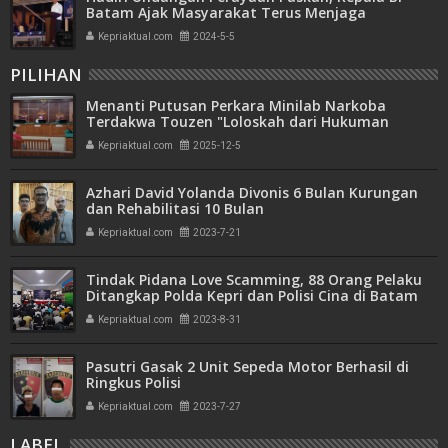
Batam Ajak Masyarakat Terus Menjaga
Kekompakan
Kepriaktual.com
2024-5-5
PILIHAN
Menanti Putusan Perkara Minilab Narkoba
Terdakwa Touzen "Loloskah dari Hukuman
Seumur Hidup atau Mati"
Kepriaktual.com
2025-12-5
Azhari David Yolanda Divonis 6 Bulan Kurungan
dan Rehabilitasi 10 Bulan
Kepriaktual.com
2023-7-21
Tindak Pidana Love Scamming, 88 Orang Pelaku
Ditangkap Polda Kepri dan Polisi Cina di Batam
Kepriaktual.com
2023-8-31
Pasutri Gasak 2 Unit Sepeda Motor Berhasil di
Ringkus Polisi
Kepriaktual.com
2023-7-27
LABEL