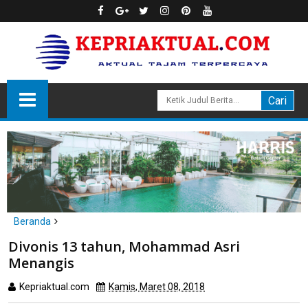
Beranda
headline
hukum
Divonis 13 tahun, Mohammad Asri
Divonis 13 tahun, Mohammad Asri Menangis
Menangis
Kepriaktual.com
Kamis, Maret 08, 2018
Dibaca
kali