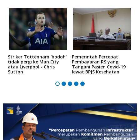
Striker Tottenham 'bodoh'
Pemerintah Percepat
K
an
tidak pergi ke Man City
Pembayaran RS yang
P
atau Liverpool - Chris
Tangani Pasien Covid-19
"
Sutton
lewat BPJS Kesehatan