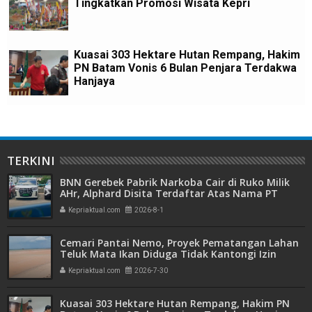
Tingkatkan Promosi Wisata Kepri
Kuasai 303 Hektare Hutan Rempang, Hakim
PN Batam Vonis 6 Bulan Penjara Terdakwa
Hanjaya
TERKINI
BNN Gerebek Pabrik Narkoba Cair di Ruko Milik
AHr, Alphard Disita Terdaftar Atas Nama PT
Mitra Usaha Properti
Kepriaktual.com
2026-8-1
Cemari Pantai Nemo, Proyek Pematangan Lahan
Teluk Mata Ikan Diduga Tidak Kantongi Izin
Amdal
Kepriaktual.com
2026-7-30
Kuasai 303 Hektare Hutan Rempang, Hakim PN