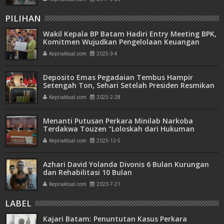
PILIHAN
Wakil Kepala BP Batam Hadiri Entry Meeting BPK,
Komitmen Wujudkan Pengelolaan Keuangan
Transparan dan Akuntabel
Kepriaktual.com
2025-3-4
Deposito Emas Pegadaian Tembus Hampir
Setengah Ton, Sehari Setelah Presiden Resmikan
Bank Emas
Kepriaktual.com
2025-2-28
Menanti Putusan Perkara Minilab Narkoba
Terdakwa Touzen "Loloskah dari Hukuman
Seumur Hidup atau Mati"
Kepriaktual.com
2025-12-5
Azhari David Yolanda Divonis 6 Bulan Kurungan
dan Rehabilitasi 10 Bulan
Kepriaktual.com
2023-7-21
LABEL
Kajari Batam: Penuntutan Kasus Perkara