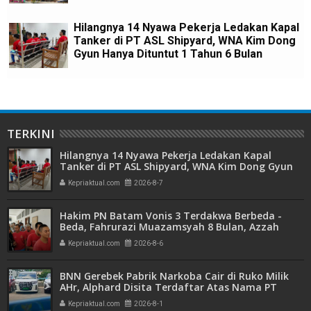
Hilangnya 14 Nyawa Pekerja Ledakan Kapal
Tanker di PT ASL Shipyard, WNA Kim Dong
Gyun Hanya Dituntut 1 Tahun 6 Bulan
TERKINI
Hilangnya 14 Nyawa Pekerja Ledakan Kapal
Tanker di PT ASL Shipyard, WNA Kim Dong Gyun
Hanya Dituntut 1 Tahun 6 Bulan
Kepriaktual.com
2026-8-7
Hakim PN Batam Vonis 3 Terdakwa Berbeda -
Beda, Fahrurazi Muazamsyah 8 Bulan, Azzah
Azzurah dan Risma Divonis 2 Tahun 6 Bulan
Kepriaktual.com
2026-8-6
BNN Gerebek Pabrik Narkoba Cair di Ruko Milik
AHr, Alphard Disita Terdaftar Atas Nama PT
Mitra Usaha Properti
Kepriaktual.com
2026-8-1