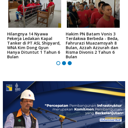
Hilangnya 14 Nyawa
Hakim PN Batam Vonis 3
B
r
Pekerja Ledakan Kapal
Terdakwa Berbeda - Beda,
N
Tanker di PT ASL Shipyard,
Fahrurazi Muazamsyah 8
A
an
WNA Kim Dong Gyun
Bulan, Azzah Azzurah dan
T
Hanya Dituntut 1 Tahun 6
Risma Divonis 2 Tahun 6
M
Bulan
Bulan