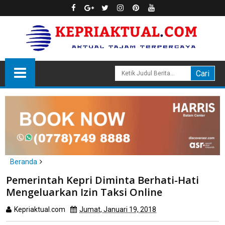
Beranda
Batam
Pemerintah Kepri Diminta Berhati-Hati
Pemerintah Kepri Diminta Berhati-Hati Mengeluarkan Izin Taksi
Mengeluarkan Izin Taksi Online
Online
Kepriaktual.com
Jumat, Januari 19, 2018
Dibaca
kali