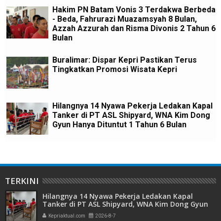
Hakim PN Batam Vonis 3 Terdakwa Berbeda
- Beda, Fahrurazi Muazamsyah 8 Bulan,
Azzah Azzurah dan Risma Divonis 2 Tahun 6
Bulan
Buralimar: Dispar Kepri Pastikan Terus
Tingkatkan Promosi Wisata Kepri
Hilangnya 14 Nyawa Pekerja Ledakan Kapal
Tanker di PT ASL Shipyard, WNA Kim Dong
Gyun Hanya Dituntut 1 Tahun 6 Bulan
TERKINI
Hilangnya 14 Nyawa Pekerja Ledakan Kapal
Tanker di PT ASL Shipyard, WNA Kim Dong Gyun
Hanya Dituntut 1 Tahun 6 Bulan
Kepriaktual.com
2026-8-7