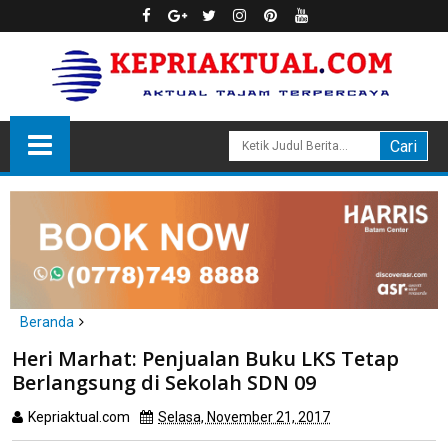
Beranda
Batam
politik
Heri Marhat: Penjualan Buku LKS Tetap
Heri Marhat: Penjualan Buku LKS Tetap Berlangsung di Sekolah
Berlangsung di Sekolah SDN 09
SDN 09
Kepriaktual.com
Selasa, November 21, 2017
Dibaca
kali