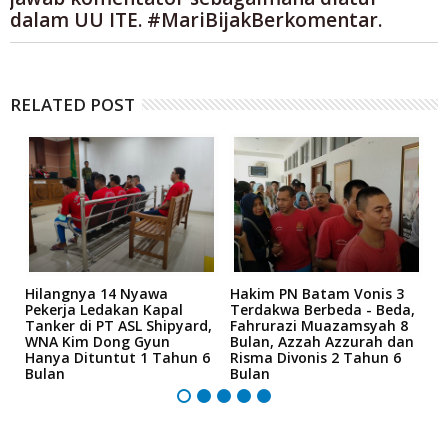
dalam UU ITE. #MariBijakBerkomentar.
RELATED POST
Hilangnya 14 Nyawa
Hakim PN Batam Vonis 3
B
Pekerja Ledakan Kapal
Terdakwa Berbeda - Beda,
N
Tanker di PT ASL Shipyard,
Fahrurazi Muazamsyah 8
A
WNA Kim Dong Gyun
Bulan, Azzah Azzurah dan
T
5
Hanya Dituntut 1 Tahun 6
Risma Divonis 2 Tahun 6
M
Bulan
Bulan