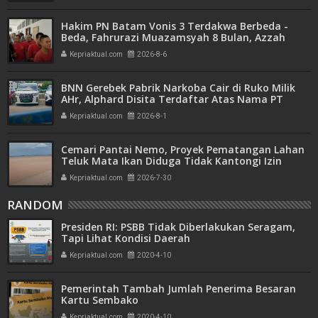
Hakim PN Batam Vonis 3 Terdakwa Berbeda -
Beda, Fahrurazi Muazamsyah 8 Bulan, Azzah
Azzurah dan Risma Divonis 2 Tahun 6 Bulan
Kepriaktual.com
2026-8-6
BNN Gerebek Pabrik Narkoba Cair di Ruko Milik
AHr, Alphard Disita Terdaftar Atas Nama PT
Mitra Usaha Properti
Kepriaktual.com
2026-8-1
Cemari Pantai Nemo, Proyek Pematangan Lahan
Teluk Mata Ikan Diduga Tidak Kantongi Izin
Amdal
Kepriaktual.com
2026-7-30
RANDOM
Presiden RI: PSBB Tidak Diberlakukan Seragam,
Tapi Lihat Kondisi Daerah
Kepriaktual.com
2020-4-10
Pemerintah Tambah Jumlah Penerima Besaran
Kartu Sembako
Kepriaktual.com
2020-4-10