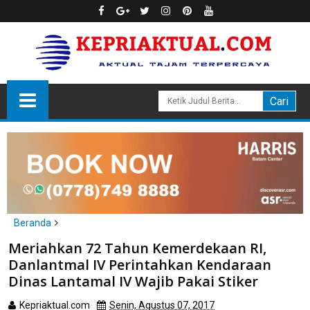
Beranda
headline
kepri
tanjungpinang
Meriahkan 72 Tahun Kemerdekaan RI,
Meriahkan 72 Tahun Kemerdekaan RI, Danlantmal IV
Danlantmal IV Perintahkan Kendaraan
Perintahkan Kendaraan Dinas Lantamal IV Wajib Pakai Stiker
Dinas Lantamal IV Wajib Pakai Stiker
Kepriaktual.com
Senin, Agustus 07, 2017
Dibaca
kali