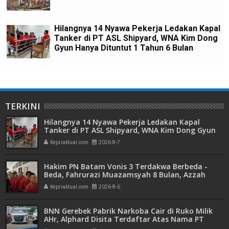
Hilangnya 14 Nyawa Pekerja Ledakan Kapal
Tanker di PT ASL Shipyard, WNA Kim Dong
Gyun Hanya Dituntut 1 Tahun 6 Bulan
TERKINI
Hilangnya 14 Nyawa Pekerja Ledakan Kapal
Tanker di PT ASL Shipyard, WNA Kim Dong Gyun
Hanya Dituntut 1 Tahun 6 Bulan
Kepriaktual.com
2026-8-7
Hakim PN Batam Vonis 3 Terdakwa Berbeda -
Beda, Fahrurazi Muazamsyah 8 Bulan, Azzah
Azzurah dan Risma Divonis 2 Tahun 6 Bulan
Kepriaktual.com
2026-8-6
BNN Gerebek Pabrik Narkoba Cair di Ruko Milik
AHr, Alphard Disita Terdaftar Atas Nama PT
Mitra Usaha Properti