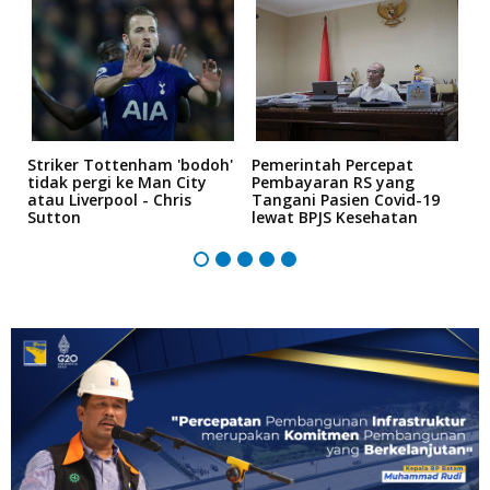
n
Striker Tottenham 'bodoh'
Pemerintah Percepat
K
tidak pergi ke Man City
Pembayaran RS yang
P
atau Liverpool - Chris
Tangani Pasien Covid-19
"
Sutton
lewat BPJS Kesehatan