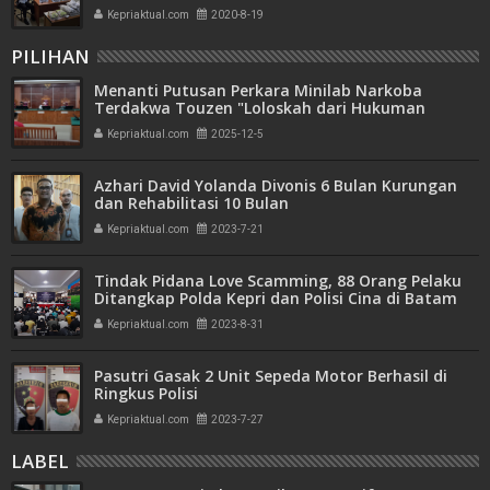
Kepriaktual.com
2020-8-19
PILIHAN
Menanti Putusan Perkara Minilab Narkoba
Terdakwa Touzen "Loloskah dari Hukuman
Seumur Hidup atau Mati"
Kepriaktual.com
2025-12-5
Azhari David Yolanda Divonis 6 Bulan Kurungan
dan Rehabilitasi 10 Bulan
Kepriaktual.com
2023-7-21
Tindak Pidana Love Scamming, 88 Orang Pelaku
Ditangkap Polda Kepri dan Polisi Cina di Batam
Kepriaktual.com
2023-8-31
Pasutri Gasak 2 Unit Sepeda Motor Berhasil di
Ringkus Polisi
Kepriaktual.com
2023-7-27
LABEL