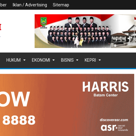
iber
Iklan / Advertising
Sitemap
HUKUM
EKONOMI
BISNIS
KEPRI