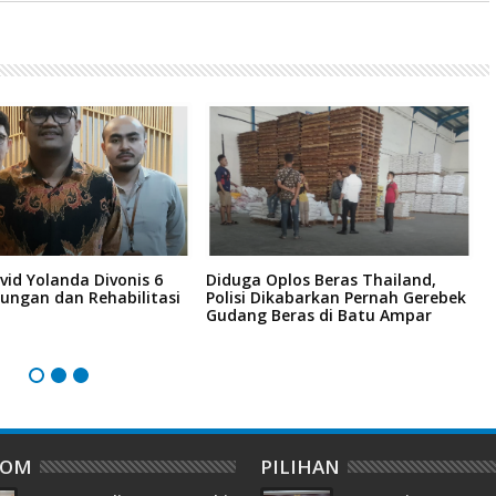
vid Yolanda Divonis 6
Diduga Oplos Beras Thailand,
D
ungan dan Rehabilitasi
Polisi Dikabarkan Pernah Gerebek
D
Gudang Beras di Batu Ampar
I
DOM
PILIHAN