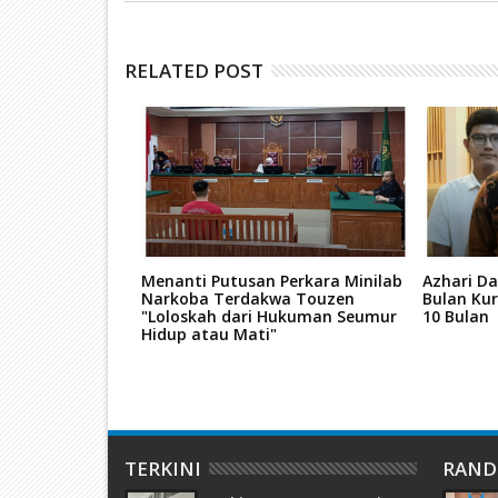
RELATED POST
mo, Proyek
Menanti Putusan Perkara Minilab
Azhari Da
n Teluk Mata
Narkoba Terdakwa Touzen
Bulan Kur
 Kantongi Izin
"Loloskah dari Hukuman Seumur
10 Bulan
Hidup atau Mati"
TERKINI
RAN