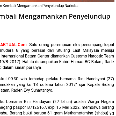
tam Kembali Mengamankan Penyelundup Narkoba
Kembali Mengamankan Penyelundup
aca
kali
IAKTUAL.Com
: Satu orang perempuan eks penumpang kapal
mudera 8 yang berasal dari Stulang Laut Malaysia menuju
 Internasional Batam Center diamankan Customs Narcotic Team
(19/8-2017). Hal itu disampaikan Kabid Humas BC Batam, Rade
o dalam siaran persnya.
ukul 09:30 wib terhadap pelaku bernama Rini Handayani (27)
indakan yang ke 18 selama tahun 2017," ujar Kepala Bidang
atam, Raden Evy Suhartantyo.
laku bernama Rini Handayani (27 tahun) adalah Warga Negara
emegang paspor B7126167/exp 15 Mei 2022, membawa barang
 sabu. Barang bukti berupa 61 gram Methametamine (shabu) yg