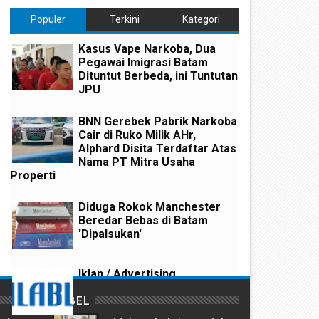
Populer
Terkini
Kategori
Kasus Vape Narkoba, Dua
Pegawai Imigrasi Batam
Dituntut Berbeda, ini Tuntutan
JPU
BNN Gerebek Pabrik Narkoba
Cair di Ruko Milik AHr,
Alphard Disita Terdaftar Atas
Nama PT Mitra Usaha
Properti
ipicu Rasa Sakit Hati Sering
Gadaikan Ijazah Rekan Kerj
ihina, Reza Habisi Nyawa
ke Koperasi, Wanita ini Dirin
strinya Sendiri
Polisi
Diduga Rokok Manchester
Beredar Bebas di Batam
'Dipalsukan'
Iklan / Advertising
LABEL