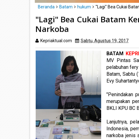
Beranda
Batam
hukum
"Lagi" Bea Cukai Ba
"Lagi" Bea Cukai Batam 
Narkoba
Kepriaktual.com
Sabtu, Agustus 19, 2017
Dib
BATAM
KEPR
MV Pintas Sa
pelabuhan fery
Batam, Sabtu 
Evy Suhartanty
"Penindakan p
merupakan pen
BKLI KPU BC B
Lanjutnya, pe
Indonesia, p
narkoba jenis