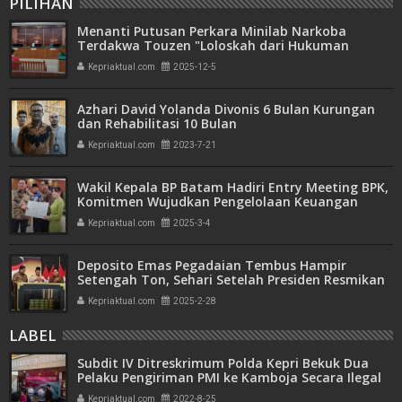
PILIHAN
Menanti Putusan Perkara Minilab Narkoba
Terdakwa Touzen "Loloskah dari Hukuman
Seumur Hidup atau Mati"
Kepriaktual.com
2025-12-5
Azhari David Yolanda Divonis 6 Bulan Kurungan
dan Rehabilitasi 10 Bulan
Kepriaktual.com
2023-7-21
Wakil Kepala BP Batam Hadiri Entry Meeting BPK,
Komitmen Wujudkan Pengelolaan Keuangan
Transparan dan Akuntabel
Kepriaktual.com
2025-3-4
Deposito Emas Pegadaian Tembus Hampir
Setengah Ton, Sehari Setelah Presiden Resmikan
Bank Emas
Kepriaktual.com
2025-2-28
LABEL
Subdit IV Ditreskrimum Polda Kepri Bekuk Dua
Pelaku Pengiriman PMI ke Kamboja Secara Ilegal
Kepriaktual.com
2022-8-25