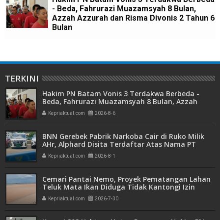
- Beda, Fahrurazi Muazamsyah 8 Bulan,
Azzah Azzurah dan Risma Divonis 2 Tahun 6
Bulan
TERKINI
Hakim PN Batam Vonis 3 Terdakwa Berbeda -
Beda, Fahrurazi Muazamsyah 8 Bulan, Azzah
Azzurah dan Risma Divonis 2 Tahun 6 Bulan
Kepriaktual.com
2026-8-6
BNN Gerebek Pabrik Narkoba Cair di Ruko Milik
AHr, Alphard Disita Terdaftar Atas Nama PT
Mitra Usaha Properti
Kepriaktual.com
2026-8-1
Cemari Pantai Nemo, Proyek Pematangan Lahan
Teluk Mata Ikan Diduga Tidak Kantongi Izin
Amdal
Kepriaktual.com
2026-7-30