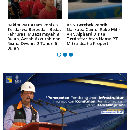
n
Hakim PN Batam Vonis 3
BNN Gerebek Pabrik
C
Terdakwa Berbeda - Beda,
Narkoba Cair di Ruko Milik
P
Fahrurazi Muazamsyah 8
AHr, Alphard Disita
T
Bulan, Azzah Azzurah dan
Terdaftar Atas Nama PT
T
Risma Divonis 2 Tahun 6
Mitra Usaha Properti
Bulan