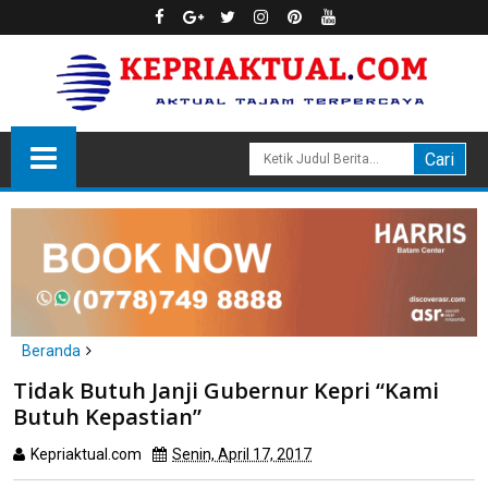
Beranda
Batam
Tidak Butuh Janji Gubernur Kepri “Kami
Tidak Butuh Janji Gubernur Kepri “Kami Butuh Kepastian”
Butuh Kepastian”
Kepriaktual.com
Senin, April 17, 2017
Dibaca
kali