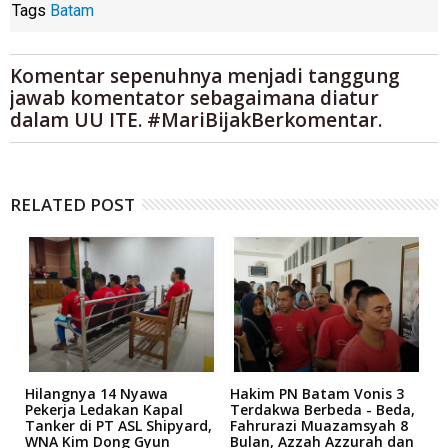
Tags
Batam
Komentar sepenuhnya menjadi tanggung
jawab komentator sebagaimana diatur
dalam UU ITE. #MariBijakBerkomentar.
RELATED POST
Hilangnya 14 Nyawa
Hakim PN Batam Vonis 3
B
r
Pekerja Ledakan Kapal
Terdakwa Berbeda - Beda,
N
Tanker di PT ASL Shipyard,
Fahrurazi Muazamsyah 8
A
an
WNA Kim Dong Gyun
Bulan, Azzah Azzurah dan
T