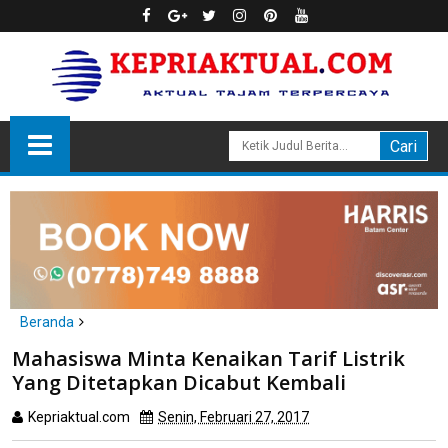
Beranda
Batam
Mahasiswa Minta Kenaikan Tarif Listrik
Mahasiswa Minta Kenaikan Tarif Listrik Yang Ditetapkan Dicabut
Yang Ditetapkan Dicabut Kembali
Kembali
Kepriaktual.com
Senin, Februari 27, 2017
Dibaca
kali