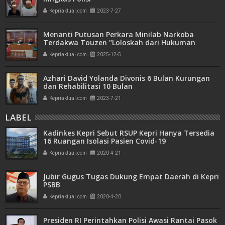
Kepriaktual.com
2023-7-27
Menanti Putusan Perkara Minilab Narkoba
Terdakwa Touzen "Loloskah dari Hukuman
Seumur Hidup atau Mati"
Kepriaktual.com
2025-12-5
Azhari David Yolanda Divonis 6 Bulan Kurungan
dan Rehabilitasi 10 Bulan
Kepriaktual.com
2023-7-21
LABEL
Kadinkes Kepri Sebut RSUP Kepri Hanya Tersedia
16 Ruangan Isolasi Pasien Covid-19
Kepriaktual.com
2020-4-21
Jubir Gugus Tugas Dukung Empat Daerah di Kepri
PSBB
Kepriaktual.com
2020-4-20
Presiden RI Perintahkan Polisi Awasi Rantai Pasok