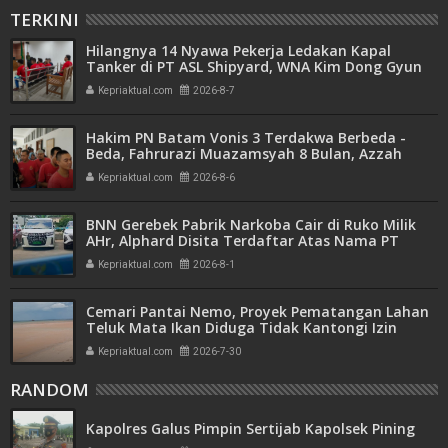
TERKINI
Hilangnya 14 Nyawa Pekerja Ledakan Kapal
Tanker di PT ASL Shipyard, WNA Kim Dong Gyun
Hanya Dituntut 1 Tahun 6 Bulan
Kepriaktual.com
2026-8-7
Hakim PN Batam Vonis 3 Terdakwa Berbeda -
Beda, Fahrurazi Muazamsyah 8 Bulan, Azzah
Azzurah dan Risma Divonis 2 Tahun 6 Bulan
Kepriaktual.com
2026-8-6
BNN Gerebek Pabrik Narkoba Cair di Ruko Milik
AHr, Alphard Disita Terdaftar Atas Nama PT
Mitra Usaha Properti
Kepriaktual.com
2026-8-1
Cemari Pantai Nemo, Proyek Pematangan Lahan
Teluk Mata Ikan Diduga Tidak Kantongi Izin
Amdal
Kepriaktual.com
2026-7-30
RANDOM
Kapolres Galus Pimpin Sertijab Kapolsek Pining