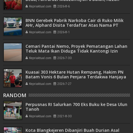
Azzurah dan Risma Divonis 2 Tahun 6 Bulan
Kepriaktual.com
2026-8-6
BNN Gerebek Pabrik Narkoba Cair di Ruko Milik
AHr, Alphard Disita Terdaftar Atas Nama PT
Mitra Usaha Properti
Kepriaktual.com
2026-8-1
Cemari Pantai Nemo, Proyek Pematangan Lahan
Teluk Mata Ikan Diduga Tidak Kantongi Izin
Amdal
Kepriaktual.com
2026-7-30
Kuasai 303 Hektare Hutan Rempang, Hakim PN
Batam Vonis 6 Bulan Penjara Terdakwa Hanjaya
Kepriaktual.com
2026-7-27
RANDOM
Perpusnas RI Salurkan 700 Eks Buku ke Desa Ulun
Tanoh
Kepriaktual.com
2021-8-30
Kota Blangkejeren Dibanjiri Buah Durian Asal