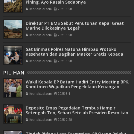
Pining, Ayo Rasain Sedapnya
Kepriaktual.com
2021-8-28
Direktur PT BMS Sebut Penutuhan Kapal Great
Marine Dilokasinya 'Legal'
Kepriaktual.com
2021-8-28
Sat Binmas Polres Natuna Himbau Protokol
Kesehatan dan Bagikan Masker Gratis Kepada
Warga
Kepriaktual.com
2021-8-28
PILIHAN
Wakil Kepala BP Batam Hadiri Entry Meeting BPK,
Komitmen Wujudkan Pengelolaan Keuangan
Transparan dan Akuntabel
Kepriaktual.com
2025-3-4
Deposito Emas Pegadaian Tembus Hampir
Setengah Ton, Sehari Setelah Presiden Resmikan
Bank Emas
Kepriaktual.com
2025-2-28
Tindak Pidana Love Scamming, 88 Orang Pelaku