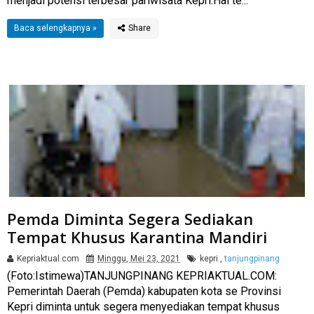
menjadi potensi terbesar pariwisata Kepri.Hal te...
Baca selengkapnya »
Pemda Diminta Segera Sediakan
Tempat Khusus Karantina Mandiri
Kepriaktual.com
Minggu, Mei 23, 2021
kepri
,
tanjungpinang
(Foto:Istimewa)TANJUNGPINANG KEPRIAKTUAL.COM:
Pemerintah Daerah (Pemda) kabupaten kota se Provinsi
Kepri diminta untuk segera menyediakan tempat khusus