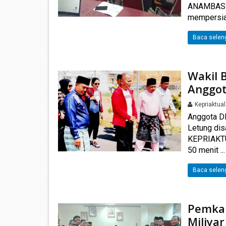
ANAMBAS K
mempersiap
Baca selen
Wakil 
Anggot
Kepriaktua
Anggota DP
Letung di
KEPRIAKTUA
50 menit ...
Baca selen
Pemkab
Miliya