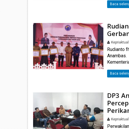
Baca selen
Rudian
Gerba
Kepriaktua
Rudianto 
Anambas. 
Kementeria
Baca selen
DP3 An
Percep
Perika
Kepriaktua
Perwakilan