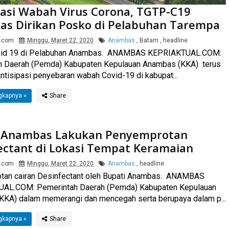
pasi Wabah Virus Corona, TGTP-C19
s Dirikan Posko di Pelabuhan Tarempa
l.com
Minggu, Maret 22, 2020
Anambas
,
Batam
,
headline
id 19 di Pelabuhan Anambas. ANAMBAS KEPRIAKTUAL.COM:
h Daerah (Pemda) Kabupaten Kepulauan Anambas (KKA) terus
ntisipasi penyebaran wabah Covid-19 di kabupat...
gkapnya »
 Anambas Lakukan Penyemprotan
ectant di Lokasi Tempat Keramaian
l.com
Minggu, Maret 22, 2020
Anambas
,
headline
tan cairan Desinfectant oleh Bupati Anambas. ANAMBAS
AL.COM: Pemerintah Daerah (Pemda) Kabupaten Kepulauan
KKA) dalam memerangi dan mencegah serta berupaya dalam p...
gkapnya »