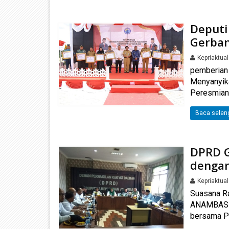
Deputi
Gerban
Kepriaktua
pemberian 
Menyanyik
Peresmian 
Baca selen
DPRD G
denga
Kepriaktua
Suasana R
ANAMBAS K
bersama P