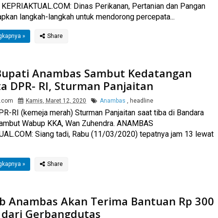
EPRIAKTUAL.COM: Dinas Perikanan, Pertanian dan Pangan
kan langkah-langkah untuk mendorong percepata...
gkapnya »
Bupati Anambas Sambut Kedatangan
a DPR- RI, Sturman Panjaitan
l.com
Kamis, Maret 12, 2020
Anambas
,
headline
R-RI (kemeja merah) Sturman Panjaitan saat tiba di Bandara
sambut Wabup KKA, Wan Zuhendra. ANAMBAS
L.COM: Siang tadi, Rabu (11/03/2020) tepatnya jam 13 lewat
gkapnya »
 Anambas Akan Terima Bantuan Rp 300
r dari Gerbangdutas