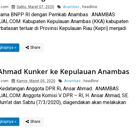
l.com
Sabtu, Maret 07, 2020
Anambas
,
headline
rsama BNPP RI dengan Pemkab Anambas. ANAMBAS
AL.COM: Kabupaten Kepulauan Anambas (KKA) kabupaten
rbatasan terluar di Provinsi Kepulauan Riau (Kepri) menjadi
gkapnya »
Ahmad Kunker ke Kepulauan Anambas
l.com
Kamis, Maret 05, 2020
Anambas
,
headline
Kedatangan Anggota DPR Ri, Ansar Ahmad. ANAMBAS
AL.COM: Anggota Komisi V DPR – RI, H. Ansar Ahmad, SE.
um’at dan Sabtu (7/3/2020), diagendakan akan melakukan
gkapnya »