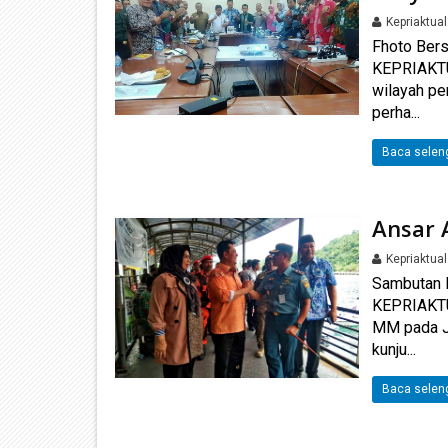
Kepriaktua
Fhoto Be
KEPRIAKTU
wilayah pe
perha...
Baca selen
Ansar 
Kepriaktua
Sambutan 
KEPRIAKTU
MM pada J
kunju...
Baca selen