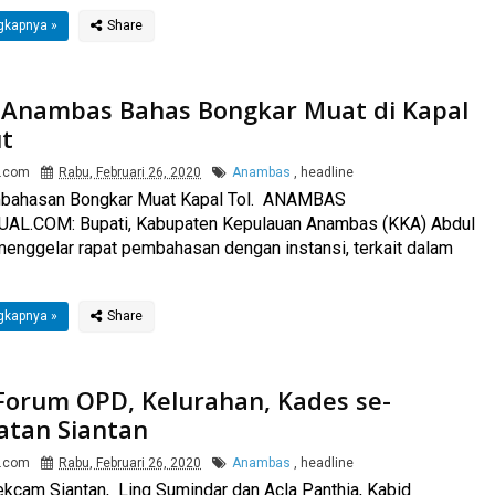
gkapnya »
 Anambas Bahas Bongkar Muat di Kapal
ut
l.com
Rabu, Februari 26, 2020
Anambas
,
headline
bahasan Bongkar Muat Kapal Tol. ANAMBAS
AL.COM: Bupati, Kabupaten Kepulauan Anambas (KKA) Abdul
menggelar rapat pembahasan dengan instansi, terkait dalam
gkapnya »
Forum OPD, Kelurahan, Kades se-
tan Siantan
l.com
Rabu, Februari 26, 2020
Anambas
,
headline
 Sekcam Siantan, Ling Sumindar dan Acla Panthia, Kabid