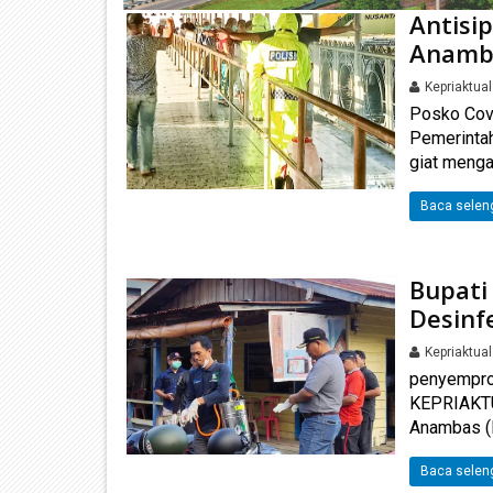
Antisi
Anamba
Kepriaktua
Posko Cov
Pemerinta
giat menga
Baca selen
Bupati
Desinf
Kepriaktua
penyempro
KEPRIAKTU
Anambas (
Baca selen