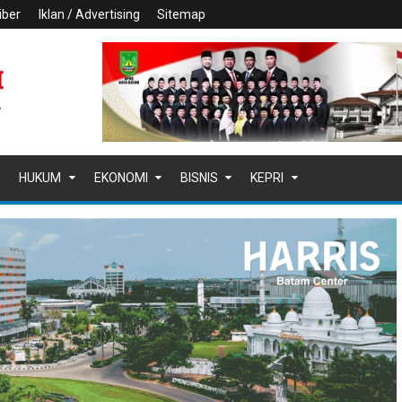
iber
Iklan / Advertising
Sitemap
HUKUM
EKONOMI
BISNIS
KEPRI