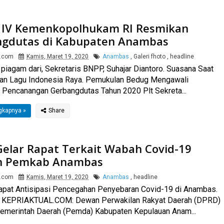
 IV Kemenkopolhukam RI Resmikan
gdutas di Kabupaten Anambas
l.com
Kamis, Maret 19, 2020
Anambas
,
Galeri fhoto
,
headline
piagam dari, Sekretaris BNPP, Suhajar Diantoro. Suasana Saat
an Lagu Indonesia Raya. Pemukulan Bedug Mengawali
Pencanangan Gerbangdutas Tahun 2020 Plt Sekreta...
gkapnya »
elar Rapat Terkait Wabah Covid-19
n Pemkab Anambas
l.com
Kamis, Maret 19, 2020
Anambas
,
headline
apat Antisipasi Pencegahan Penyebaran Covid-19 di Anambas.
EPRIAKTUAL.COM: Dewan Perwakilan Rakyat Daerah (DPRD)
emerintah Daerah (Pemda) Kabupaten Kepulauan Anam...