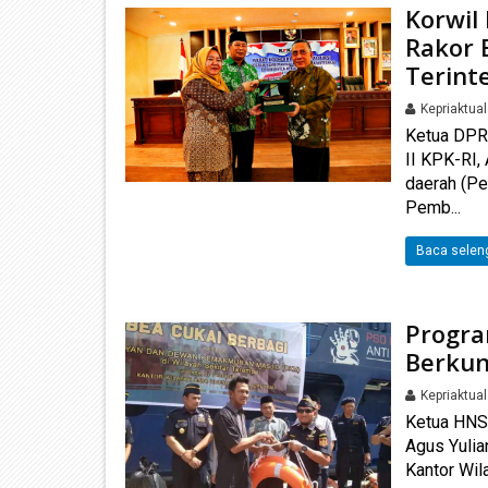
Korwil
Rakor 
Terint
Kepriaktua
Ketua DPR
II KPK-RI
daerah (P
Pemb...
Baca selen
Progra
Berkun
Kepriaktua
Ketua HNSI
Agus Yuli
Kantor Wil