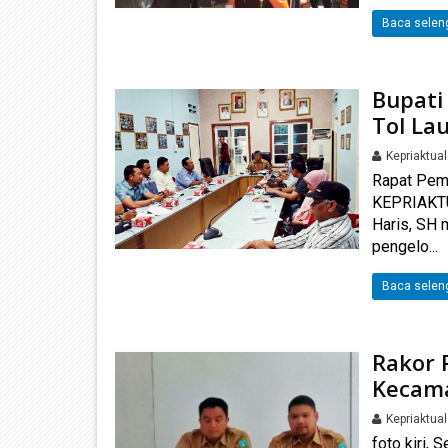
Baca selen
Bupati
Tol La
Kepriaktua
Rapat Pem
KEPRIAKTU
Haris, SH 
pengelo...
Baca selen
Rakor 
Kecama
Kepriaktua
foto kiri,