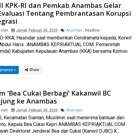
 II KPK-RI dan Pemkab Anambas Gelar
Evaluasi Tentang Pembrantasan Korupsi
egrasi
l.com
Jumat, Februari 28, 2020
Anambas
,
headline
D-KKA, Hasnidar saat memberikan Cendramata kepada, Korwil
, Abdul Haris.. ANAMBAS KEPRIAKTUAL.COM: Pemerintah
emda) Kabupaten Kepulauan Anambas (KKA) bersama Komisi
gkapnya »
m 'Bea Cukai Berbagi' Kakanwil BC
jung ke Anambas
l.com
Jumat, Februari 28, 2020
Anambas
, Kecamatan Siantan, Muslimin saat menerima bantuan dari
anto, Kepala Bea Cukai Kepri ANAMBAS KEPRIAKTUAL.COM:
ayah Direktorat Jenderal Bea dan Cukai (Kanwil DJBC) K...